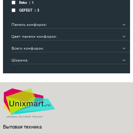
Beko
1
GEFEST
3
Панель конфорок:
эмаль
3
Цвет панели конфорок:
стеклокерамика
1
белый
1
Всего конфорок:
черный
2
4
4
другой
1
Ширина:
55-60 см
4
магазин бытовой техники
Бытовая техника