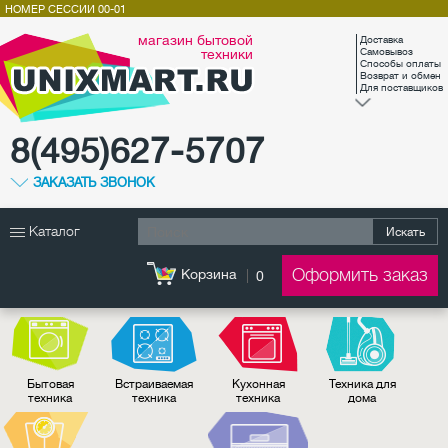
НОМЕР СЕССИИ
00-01
магазин бытовой
Доставка
техники
Самовывоз
Способы оплаты
Возврат и обмен
Для поставщиков
8(495)627-5707
ЗАКАЗАТЬ ЗВОНОК
Каталог
Искать
Оформить заказ
Корзина
0
Бытовая
Встраиваемая
Кухонная
Техника для
техника
техника
техника
дома