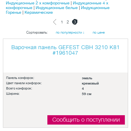
Индукционные 2 х комфорочные
|
Индукционные 4 х
конфорочные
|
Индукционные белые
|
Индукционные
Горенье
|
Керамические
1
2
3
Сортировать:
по популярности ↓
по цене
Варочная панель GEFEST СВН 3210 К81
#1961047
Панель конфорок:
эмаль
Цвет панели конфорок:
кремовый
Всего конфорок:
4
Ширина:
59 см
Сообщить о поступлении