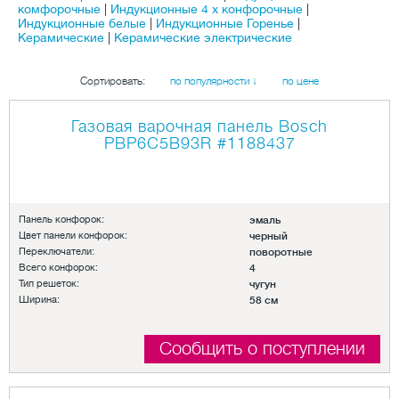
комфорочные
|
Индукционные 4 х конфорочные
|
Индукционные белые
|
Индукционные Горенье
|
Керамические
|
Керамические электрические
Сортировать:
по популярности ↓
по цене
Газовая варочная панель Bosch
PBP6C5B93R
#1188437
Панель конфорок:
эмаль
Цвет панели конфорок:
черный
Переключатели:
поворотные
Всего конфорок:
4
Тип решеток:
чугун
Ширина:
58 см
Сообщить о поступлении