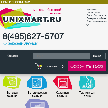
НОМЕР СЕССИИ
00-01
магазин бытовой
Доставка
техники
Самовывоз
Способы оплаты
Возврат и обмен
Для поставщиков
8(495)627-5707
ЗАКАЗАТЬ ЗВОНОК
Каталог
Искать
Оформить заказ
Корзина
0
Бытовая
Встраиваемая
Кухонная
Техника для
техника
техника
техника
дома