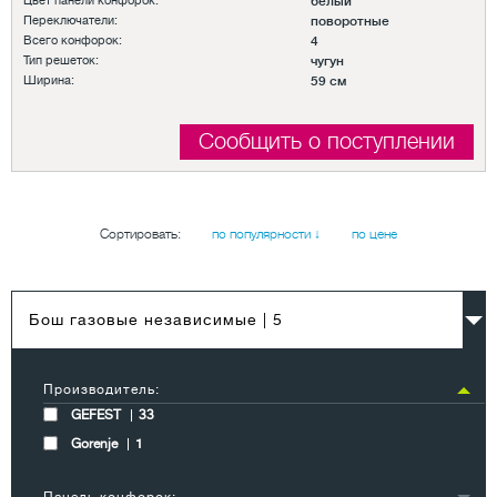
Цвет панели конфорок:
белый
Переключатели:
поворотные
Всего конфорок:
4
Тип решеток:
чугун
Ширина:
59 см
Сообщить о поступлении
Сортировать:
по популярности ↓
по цене
Бош газовые независимые
| 5
Производитель:
GEFEST
33
Gorenje
1