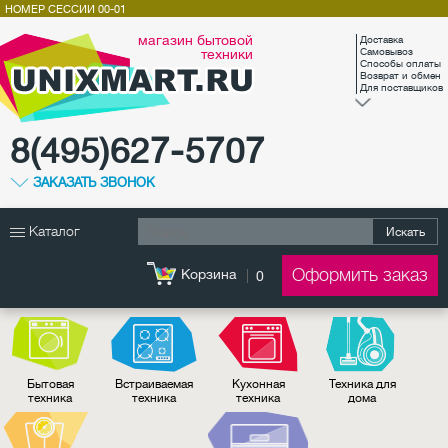
НОМЕР СЕССИИ
00-01
магазин бытовой
Доставка
техники
Самовывоз
Способы оплаты
Возврат и обмен
Для поставщиков
8(495)627-5707
ЗАКАЗАТЬ ЗВОНОК
Каталог
Искать
Оформить заказ
Корзина
0
Бытовая
Встраиваемая
Кухонная
Техника для
техника
техника
техника
дома