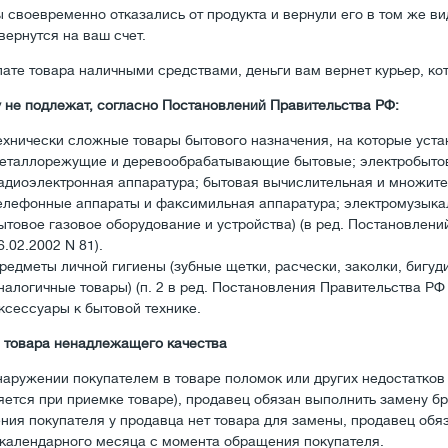
 своевременно отказались от продукта и вернули его в том же вид
вернутся на ваш счет.
ате товара наличными средствами, деньги вам вернет курьер, кот
 не подлежат, согласно Постановлений Правительства РФ:
ехнически сложные товары бытового назначения, на которые уста
еталлорежущие и деревообрабатывающие бытовые; электробыто
адиоэлектронная аппаратура; бытовая вычислительная и множител
елефонные аппараты и факсимильная аппаратура; электромузыка
ытовое газовое оборудование и устройства) (в ред. Постановлений
6.02.2002 N 81).
редметы личной гигиены (зубные щетки, расчески, заколки, бигуд
налогичные товары) (п. 2 в ред. Постановления Правительства РФ 
ксессуары к бытовой технике.
 товара ненадлежащего качества
наружении покупателем в товаре поломок или других недостатков 
яется при приемке товаре), продавец обязан выполнить замену бр
ния покупателя у продавца нет товара для замены, продавец обяз
 календарного месяца с момента обращения покупателя.