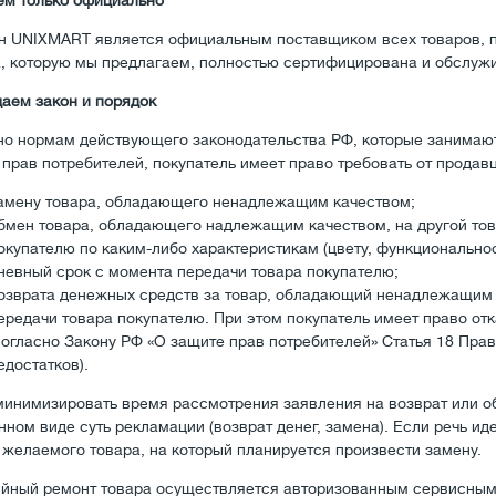
ем только официально
н UNIXMART является официальным поставщиком всех товаров, п
а, которую мы предлагаем, полностью сертифицирована и обслужи
аем закон и порядок
но нормам действующего законодательства РФ, которые занимаю
прав потребителей, покупатель имеет право требовать от продавц
амену товара, обладающего ненадлежащим качеством;
бмен товара, обладающего надлежащим качеством, на другой тов
окупателю по каким-либо характеристикам (цвету, функциональност
невный срок с момента передачи товара покупателю;
озврата денежных средств за товар, обладающий ненадлежащим 
ередачи товара покупателю. При этом покупатель имеет право от
согласно Закону РФ «О защите прав потребителей» Статья 18 Пра
едостатков).
минимизировать время рассмотрения заявления на возврат или об
ном виде суть рекламации (возврат денег, замена). Если речь иде
 желаемого товара, на который планируется произвести замену.
ийный ремонт товара осуществляется авторизованным сервисным 