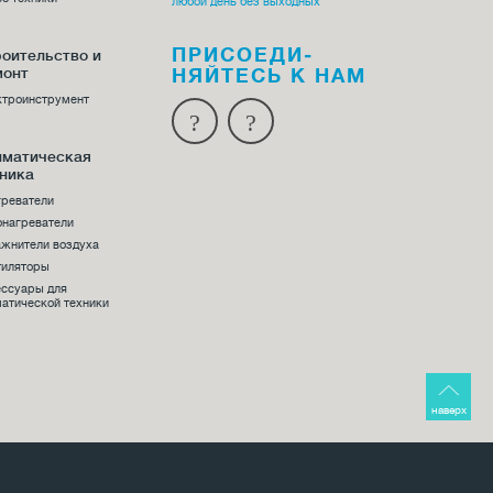
любой день без выходных
ПРИСОЕДИ­
оительство и
монт
НЯЙТЕСЬ К НАМ
ктроинструмент
иматическая
ника
греватели
онагреватели
жнители воздуха
тиляторы
ессуары для
атической техники
наверх