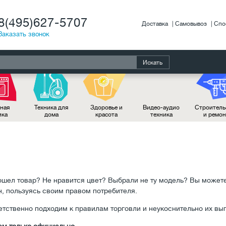
8(495)627-5707
Доставка
Самовывоз
Спо
Заказать звонок
Искать
ная
Техника для
Здоровье и
Видео-аудио
Строитель
ика
дома
красота
техника
и ремо
ошел товар? Не нравится цвет? Выбрали не ту модель? Вы можете
н, пользуясь своим правом потребителя.
етственно подходим к правилам торговли и неукоснительно их вы