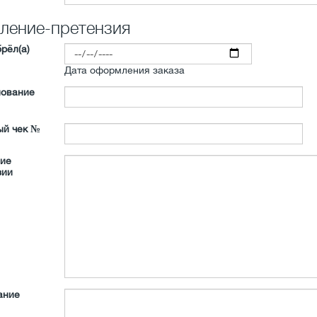
ление-претензия
рёл(а)
Дата оформления заказа
ование
ый чек №
ие
зии
ание