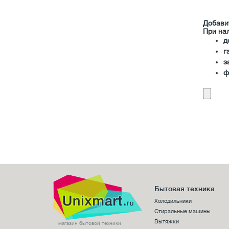
Добави
При на
д
г
з
ф
Бытовая техника
Холодильники
Стиральные машины
Вытяжки
магазин бытовой техники