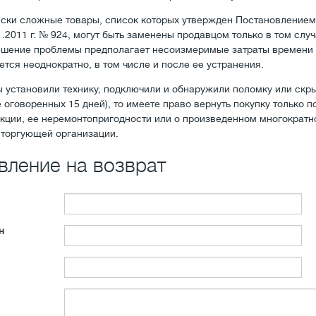
ески сложные товары, список которых утвержден Постановление
1.2011 г. № 924, могут быть заменены продавцом только в том сл
ешение проблемы предполагает несоизмеримые затраты времени 
ется неоднократно, в том числе и после ее устранения.
ы установили технику, подключили и обнаружили поломку или скр
 оговоренных 15 дней), то имеете право вернуть покупку только 
укции, ее неремонтопригодности или о произведенном многократн
т торгующей организации.
вление на возврат
н