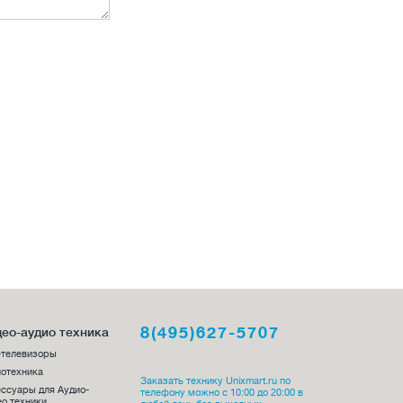
8(495)627-5707
ео-аудио техника
-телевизоры
отехника
Заказать технику Unixmart.ru по
ссуары для Аудио-
телефону можно с 10:00 до 20:00 в
о техники