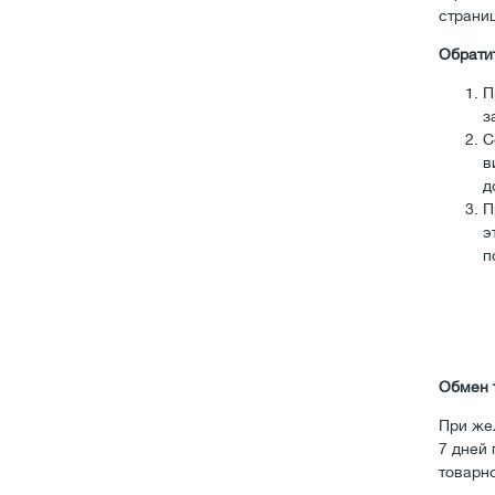
страни
Обрати
П
з
С
в
д
П
э
п
Обмен 
При же
7 дней 
товарно