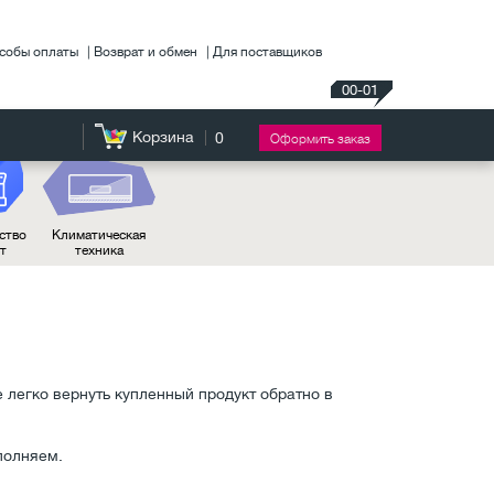
собы оплаты
Возврат и обмен
Для поставщиков
00-01
Корзина
0
Оформить заказ
ство
Климатическая
нт
техника
 легко вернуть купленный продукт обратно в
полняем.