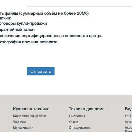
ть файлы (суммарный объём не более 20Мб)
личии:
оговоры купли-продажи
арантийный талон
аключение сертифицированного сервисного центра
отография причина возврата
Отправить
Кухонная техника
Техника для дома
Вид
Микроволновые печи
Пылесосы
LED
Чайники
Утюги
Ауди
Мультиварки
Отпариватели
Аксе
Виде