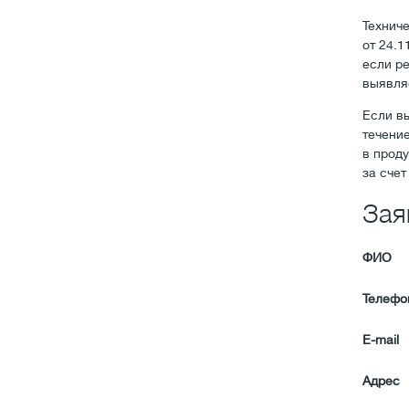
Технич
от 24.1
если р
выявля
Если в
течение
в прод
за сче
Зая
ФИО
Телефо
E-mail
Адрес