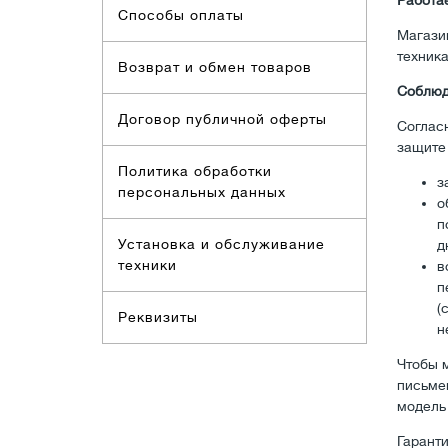
Работа
Способы оплаты
Магази
техник
Возврат и обмен товаров
Соблюд
Договор публичной оферты
Соглас
защите 
Политика обработки
з
персональных данных
о
п
Установка и обслуживание
д
техники
в
п
(
Реквизиты
н
Чтобы 
письмен
модель
Гарант