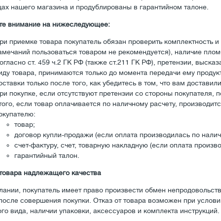
цах нашего магазина и продублированы в гарантийном талоне.
те внимание на нижеследующее:
ри приемке товара покупатель обязан проверить комплектность и
амечаний пользоваться товаром не рекомендуется), наличие пло
огласно ст. 459 ч.2 ГК РФ (также ст.211 ГК РФ), претензии, выск
иду товара, принимаются только до момента передачи ему продук
оставки только после того, как убедитесь в том, что вам достави
ри покупке, если отсутствуют претензии со стороны покупателя,
того, если товар оплачивается по наличному расчету, производит
окупателю:
товар;
договор купли-продажи (если оплата производилась по налич
счет-фактуру, счет, товарную накладную (если оплата произв
гарантийный талон.
товара надлежащего качества
лании, покупатель имеет право произвести обмен непродовольств
после совершения покупки. Отказ от товара возможен при услови
го вида, наличии упаковки, аксессуаров и комплекта инструкций.