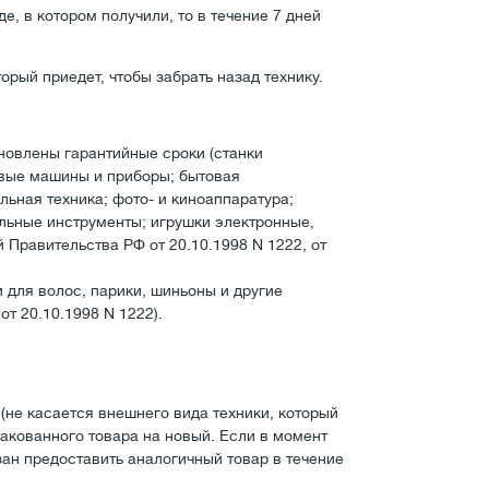
е, в котором получили, то в течение 7 дней
орый приедет, чтобы забрать назад технику.
новлены гарантийные сроки (станки
вые машины и приборы; бытовая
ьная техника; фото- и киноаппаратура;
льные инструменты; игрушки электронные,
 Правительства РФ от 20.10.1998 N 1222, от
и для волос, парики, шиньоны и другие
от 20.10.1998 N 1222).
(не касается внешнего вида техники, который
акованного товара на новый. Если в момент
ан предоставить аналогичный товар в течение