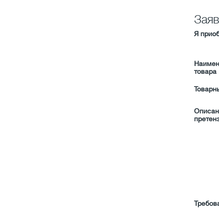
Заяв
Я приоб
Наимен
товара
Товарн
Описан
претен
Требов