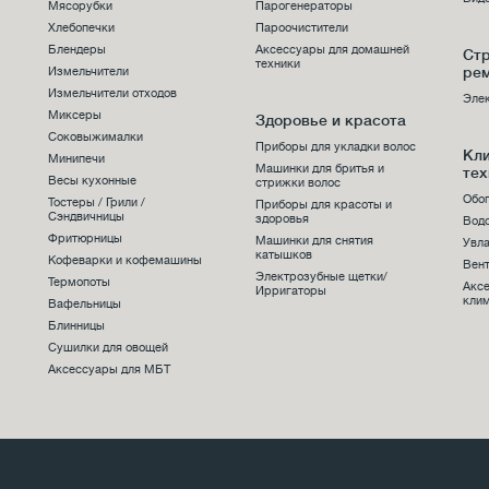
Мясорубки
Парогенераторы
Хлебопечки
Пароочистители
Блендеры
Аксессуары для домашней
Стр
техники
ре
Измельчители
Измельчители отходов
Эле
Миксеры
Здоровье и красота
Соковыжималки
Приборы для укладки волос
Кл
Минипечи
Машинки для бритья и
тех
Весы кухонные
стрижки волос
Обо
Тостеры / Грили /
Приборы для красоты и
Сэндвичницы
здоровья
Вод
Фритюрницы
Машинки для снятия
Увла
катышков
Кофеварки и кофемашины
Вен
Электрозубные щетки/
Термопоты
Акс
Ирригаторы
клим
Вафельницы
Блинницы
Сушилки для овощей
Аксессуары для МБТ