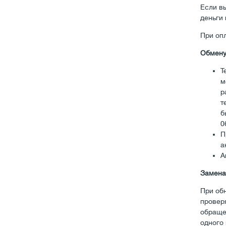
Если вы
деньги 
При опл
Обмену
Т
м
р
т
б
0
П
а
А
Замена
При об
провер
обраще
одного