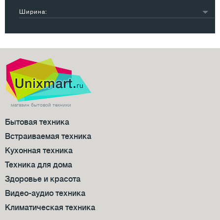
серебристый
2
эмалированная сталь
1
3
3
Ширина:
другой
3
чугун
48
4
37
30-40 см
7
5
3
41-54 см
2
55-60 см
30
61-69 см
7
70-90 см
4
магазин бытовой техники
Бытовая техника
Встраиваемая техника
Кухонная техника
Техника для дома
Здоровье и красота
Видео-аудио техника
Климатическая техника