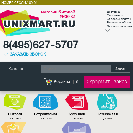
НОМЕР СЕССИИ
00-01
магазин бытовой
Доставка
техники
Самовывоз
Способы оплаты
Возврат и обмен
Для поставщиков
8(495)627-5707
ЗАКАЗАТЬ ЗВОНОК
Каталог
Искать
Оформить заказ
Корзина
0
Бытовая
Встраиваемая
Кухонная
Техника для
техника
техника
техника
дома