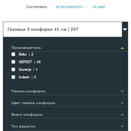
Сортировать:
по популярности ↓
по цене
Газовые 3 конфорки 45 см
| 207
Производитель:
Beko
2
GEFEST
45
Gorenje
1
Indesit
3
Панель конфорок:
эмаль
14
Цвет панели конфорок:
металл
1
черный
23
нержавеющая сталь
2
Всего конфорок:
белый
16
стеклокерамика
1
1
1
бежевый
6
Тип решеток:
закаленное стекло
32
2
6