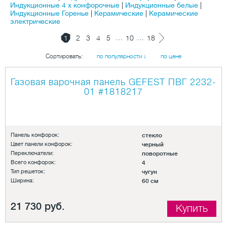
Индукционные 4 х конфорочные
|
Индукционные белые
|
Индукционные Горенье
|
Керамические
|
Керамические
электрические
…
…
1
2
3
4
5
10
18
Сортировать:
по популярности ↓
по цене
Газовая варочная панель GEFEST ПВГ 2232-
01
#1818217
Панель конфорок:
стекло
Цвет панели конфорок:
черный
Переключатели:
поворотные
Всего конфорок:
4
Тип решеток:
чугун
Ширина:
60 см
21 730 руб.
Купить