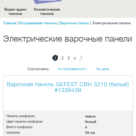
Видео-аудио
Климатическая
техника
техника
Главная
|
Встраиваемая техника
|
Варочные панели
|
Электрические панели
Электрические варочные панели
1
2
3
4
Сортировать:
по популярности ↓
по цене
Варочная панель GEFEST СВН 3210 (белый)
#1339439
Панель конфорок:
эмаль
Цвет панели конфорок:
белый
Всего конфорок:
4
Ширина:
59 см