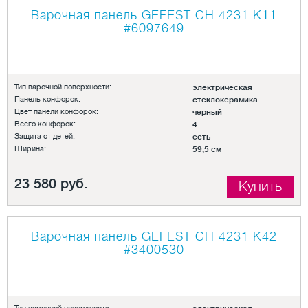
Варочная панель GEFEST СН 4231 К11
#6097649
Тип варочной поверхности:
электрическая
Панель конфорок:
стеклокерамика
Цвет панели конфорок:
черный
Всего конфорок:
4
Защита от детей:
есть
Ширина:
59,5 см
23 580 руб.
Купить
Варочная панель GEFEST СН 4231 К42
#3400530