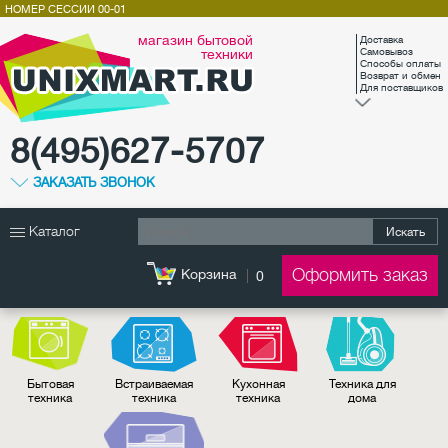
НОМЕР СЕССИИ
00-01
магазин бытовой
Доставка
техники
Самовывоз
Способы оплаты
Возврат и обмен
Для поставщиков
8(495)627-5707
ЗАКАЗАТЬ ЗВОНОК
Каталог
Искать
Оформить заказ
Корзина
0
Бытовая
Встраиваемая
Кухонная
Техника для
техника
техника
техника
дома