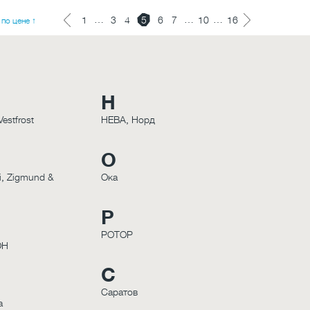
…
…
…
1
3
4
5
6
7
10
16
по цене ↑
Н
Vestfrost
НЕВА
,
Норд
О
i
,
Zigmund &
Ока
Р
РОТОР
ОН
С
Саратов
а