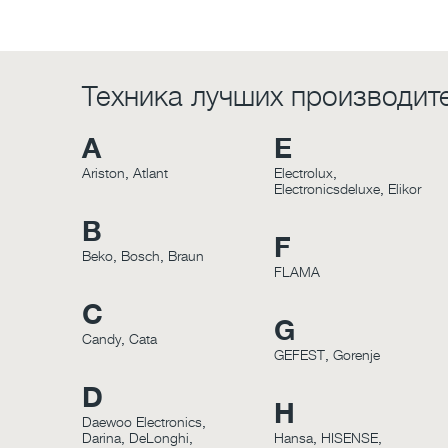
Техника лучших производит
A
E
Ariston
,
Atlant
Electrolux
,
Electronicsdeluxe
,
Elikor
B
F
Beko
,
Bosch
,
Braun
FLAMA
C
G
Candy
,
Cata
GEFEST
,
Gorenje
D
H
Daewoo Electronics
,
Darina
,
DeLonghi
,
Hansa
,
HISENSE
,