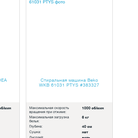
DEA
Стиральная машина Beko
WKB 61031 PTYS
#383327
об/мин
Максимальная скорость
1000 об/мин
вращения при отжиме:
Максимальная загрузка
6 кг
белья:
Глубина:
40 см
Сушка:
нет
Дисплей:
есть