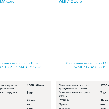
иральная машина Beko
Стиральная машина MI
 51031 PTMA
#437757
WMF712
#108031
ная скорость
1000 об/мин
Максимальная скорость
1200 
ри отжиме:
вращения при отжиме:
ная загрузка
5 кг
Максимальная загрузка
7 кг
белья:
37 см
Глубина:
45 см
нет
Сушка:
нет
есть
Дисплей:
есть