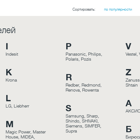
Сортировать:
по популярности
елей
I
P
V
Indesit
Panasonic
,
Philips
,
Vestel
,
Polaris
,
Pozis
K
Z
R
Krona
Zanuss
Redber
,
Redmond
,
Shtain
Renova
,
Rowenta
L
А
LG
,
Liebherr
S
АКСИ
Samsung
,
Sharp
,
Shindo
,
SHIVAKI
,
M
Siemens
,
SIMFER
,
Б
Supra
Magic Power
,
Master
House
,
MIDEA
,
Бирюс