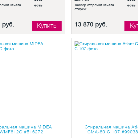
рочки начала
есть
Таймер отсрочки начала
есть
стирки:
 руб.
13 870 руб.
Купить
Ку
ральная машина MIDEA
Стиральная машина Atl
WMF612G
#516272
СМА-60 C 107
#9903