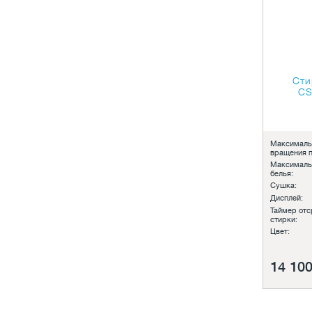
Сти
CS
Максималь
вращения п
Максималь
белья:
Сушка:
Дисплей:
Таймер отс
стирки:
Цвет:
14 100