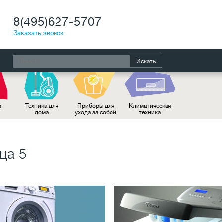
8(495)627-5707
Заказать звонок
Искать
я
Техника для
Приборы для
Климатическая
дома
ухода за собой
техника
ца 5