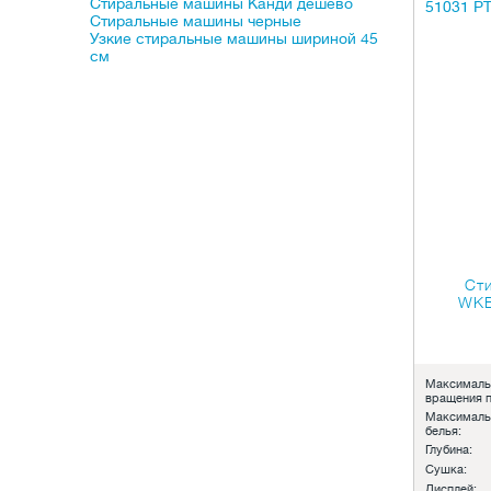
Стиральные машины Канди дешево
Стиральные машины черные
Узкие стиральные машины шириной 45
см
Ст
WKB
Максималь
вращения п
Максималь
белья:
Глубина:
Сушка:
Дисплей: