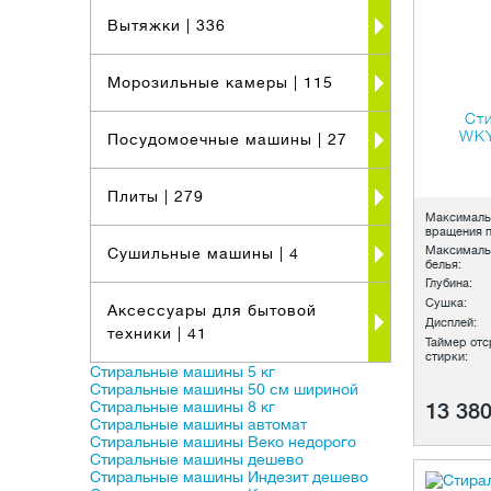
46-50 см
7
Фея
4
51-55 см
9
Вытяжки
| 336
56-60 см
15
61 см и более
9
Морозильные камеры
| 115
Ст
WK
Посудомоечные машины
| 27
Плиты
| 279
Максималь
вращения п
Максималь
Сушильные машины
| 4
белья:
Глубина:
Сушка:
Аксессуары для бытовой
Дисплей:
техники
| 41
Таймер отс
стирки:
Стиральные машины 5 кг
Стиральные машины 50 см шириной
Стиральные машины 8 кг
13 380
Стиральные машины автомат
Стиральные машины Веко недорого
Стиральные машины дешево
Стиральные машины Индезит дешево