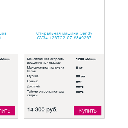
ussi
Стиральная машина Candy
1
GV34 126TC2-07
#849267
об/мин
Максимальная скорость
1200 об/мин
вращения при отжиме:
Максимальная загрузка
6 кг
белья:
Глубина:
60 см
Сушка:
нет
Дисплей:
есть
Таймер отсрочки начала
есть
стирки:
14 300 руб.
пить
Купить