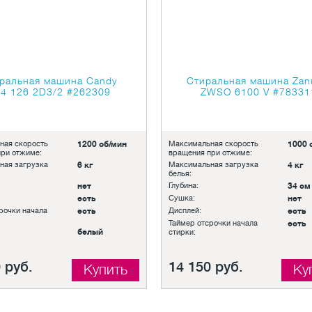
ральная машина Candy
Стиральная машина Zan
4 126 2D3/2
#262309
ZWSO 6100 V
#78331
ная скорость
1200 об/мин
Максимальная скорость
1000 
ри отжиме:
вращения при отжиме:
ная загрузка
6 кг
Максимальная загрузка
4 кг
белья:
нет
Глубина:
34 см
есть
Сушка:
нет
рочки начала
есть
Дисплей:
есть
Таймер отсрочки начала
есть
белый
стирки:
 руб.
14 150 руб.
Купить
Ку