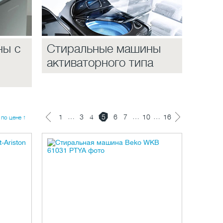
ны с
Стиральные машины
активаторного типа
…
…
…
1
3
4
5
6
7
10
16
по цене ↑