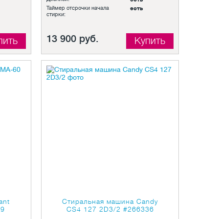
Таймер отсрочки начала
есть
стирки:
13 900 руб.
пить
Купить
ant
Стиральная машина Candy
89
CS4 127 2D3/2
#266336