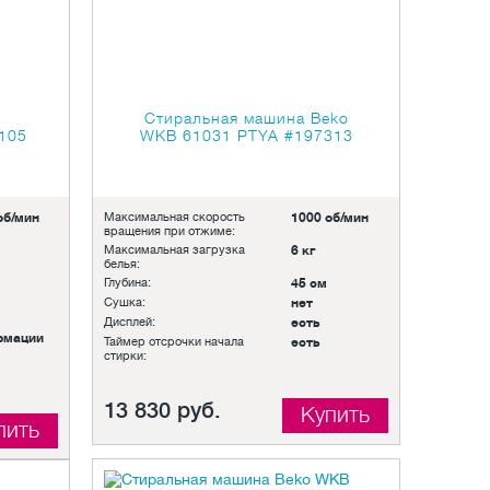
Стиральная машина Beko
 105
WKB 61031 PTYA
#197313
об/мин
Максимальная скорость
1000 об/мин
вращения при отжиме:
Максимальная загрузка
6 кг
белья:
Глубина:
45 см
Сушка:
нет
Дисплей:
есть
рмации
Таймер отсрочки начала
есть
стирки:
13 830 руб.
Купить
пить