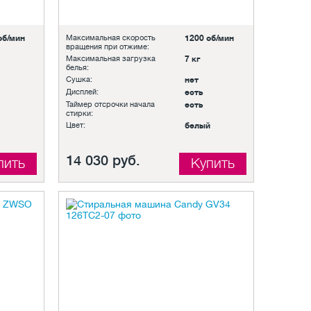
об/мин
Максимальная скорость
1200 об/мин
вращения при отжиме:
Максимальная загрузка
7 кг
белья:
Сушка:
нет
Дисплей:
есть
Таймер отсрочки начала
есть
стирки:
Цвет:
белый
14 030 руб.
пить
Купить