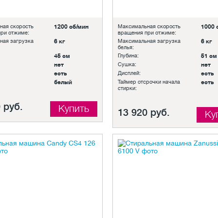
ная скорость
1200 об/мин
Максимальная скорость
1000 
ри отжиме:
вращения при отжиме:
ная загрузка
6 кг
Максимальная загрузка
6 кг
белья:
45 см
Глубина:
51 см
нет
Сушка:
нет
есть
Дисплей:
есть
белый
Таймер отсрочки начала
есть
стирки:
 руб.
Купить
13 920 руб.
Ку