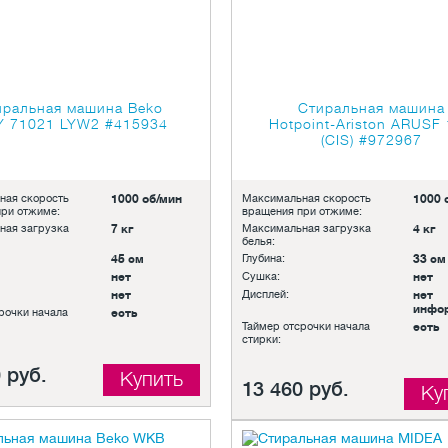
иральная машина Beko
Стиральная машина
Y 71021 LYW2
#415934
Hotpoint-Ariston ARUSF
(CIS)
#972967
ная скорость
1000 об/мин
Максимальная скорость
1000 
ри отжиме:
вращения при отжиме:
ная загрузка
7 кг
Максимальная загрузка
4 кг
белья:
45 см
Глубина:
33 см
нет
Сушка:
нет
нет
Дисплей:
нет
инфо
рочки начала
есть
Таймер отсрочки начала
есть
стирки:
 руб.
Купить
13 460 руб.
Ку