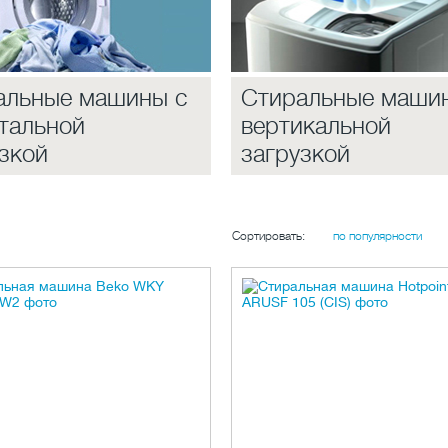
альные машины с
Стиральные маши
тальной
вертикальной
зкой
загрузкой
Сортировать:
по популярности