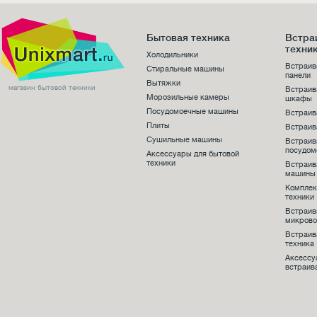
Бытовая техника
Встра
техни
Холодильники
Встраив
Стиральные машины
панели
Вытяжки
магазин бытовой техники
Встраив
Морозильные камеры
шкафы
Посудомоечные машины
Встраив
Плиты
Встраив
Сушильные машины
Встраи
посудо
Аксессуары для бытовой
техники
Встраив
машины
Комплек
техники
Встраи
микрово
Встраив
техника
Аксессу
встраив