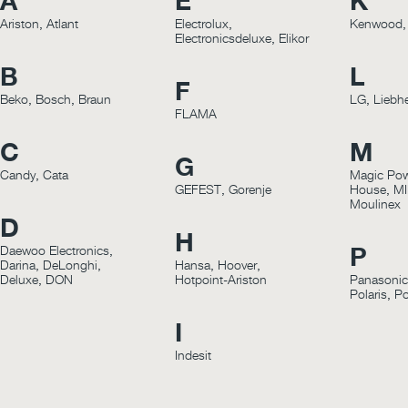
A
E
K
Ariston
,
Atlant
Electrolux
,
Kenwood
Electronicsdeluxe
,
Elikor
B
L
F
Beko
,
Bosch
,
Braun
LG
,
Liebhe
FLAMA
C
M
G
Candy
,
Cata
Magic Po
GEFEST
,
Gorenje
House
,
M
Moulinex
D
H
Daewoo Electronics
,
P
Darina
,
DeLonghi
,
Hansa
,
Hoover
,
Deluxe
,
DON
Hotpoint-Ariston
Panasonic
Polaris
,
Po
I
Indesit