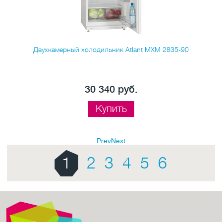
Двухкамерный холодильник Atlant MXM 2835-90
30 340 руб.
Купить
Prev
Next
1
2
3
4
5
6