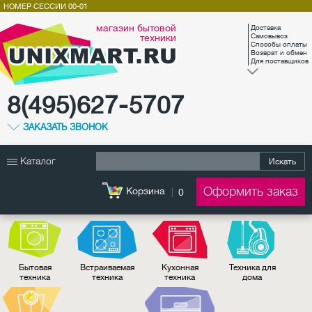
НОМЕР СЕССИИ
00-01
магазин бытовой
Доставка
техники
Самовывоз
Способы оплаты
Возврат и обмен
Для поставщиков
8(495)627-5707
ЗАКАЗАТЬ ЗВОНОК
Каталог
Искать
Оформить заказ
Корзина
0
Бытовая
Встраиваемая
Кухонная
Техника для
техника
техника
техника
дома