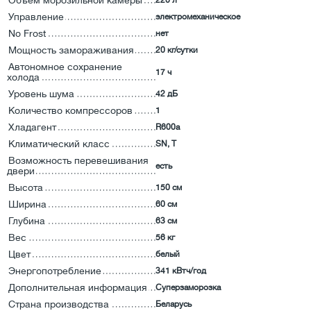
Объем морозильной камеры
220 л
Управление
электромеханическое
No Frost
нет
Мощность замораживания
20 кг/сутки
Автономное сохранение
17 ч
холода
Уровень шума
42 дБ
Количество компрессоров
1
Хладагент
R600a
Климатический класс
SN, T
Возможность перевешивания
есть
двери
Высота
150 см
Ширина
60 см
Глубина
63 см
Вес
56 кг
Цвет
белый
Энергопотребление
341 кВтч/год
Дополнительная информация
Суперзаморозка
Страна производства
Беларусь