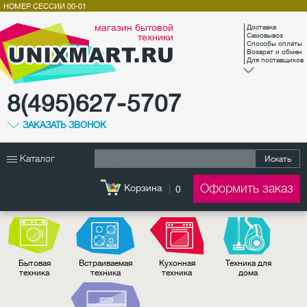
НОМЕР СЕССИИ
00-01
магазин бытовой
Доставка
техники
Самовывоз
Способы оплаты
Возврат и обмен
Для поставщиков
8(495)627-5707
ЗАКАЗАТЬ ЗВОНОК
Каталог
Искать
Оформить заказ
Корзина
0
Бытовая
Встраиваемая
Кухонная
Техника для
техника
техника
техника
дома