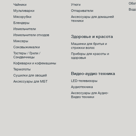
Обо
Чайники
Утюги
Вод
Мультиварки
Отпариватели
Мясорубки
Аксессуары для домашней
техники
Блендеры
Измельчители
Измельчители отходов
Здоровье и красота
Миксеры
Машинки для бритья и
Соковыжималки
стрижки волос
Тостеры / Грили /
Приборы для красоты и
Сэндвичницы
здоровья
Кофеварки и кофемашины
Термопоты
Видео-аудио техника
Сушилки для овощей
LED-телевизоры
Аксессуары для МБТ
Аудиотехника
Аксессуары для Аудио-
Видео техники