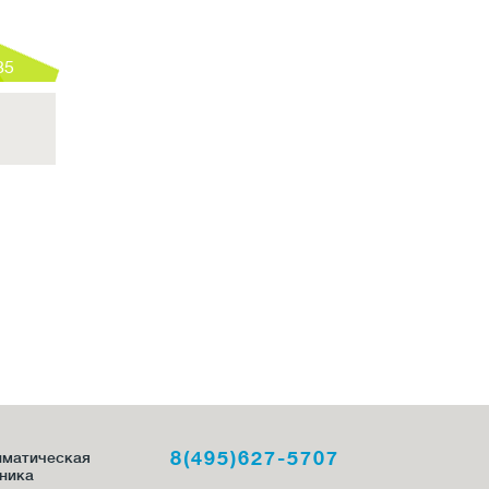
85
8(495)627-5707
иматическая
ника