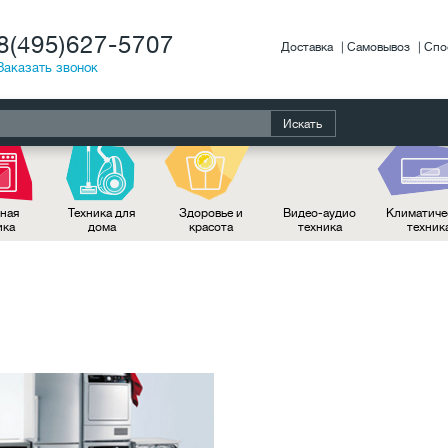
8(495)627-5707
Доставка
Самовывоз
Спо
Заказать звонок
Искать
ная
Техника для
Здоровье и
Видео-аудио
Климатиче
ика
дома
красота
техника
техник