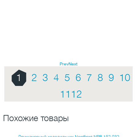
Prev
Next
1
2
3
4
5
6
7
8
9
10
11
12
Похожие товары
Двухкамерный холодильник Nordfrost NRB 152 032