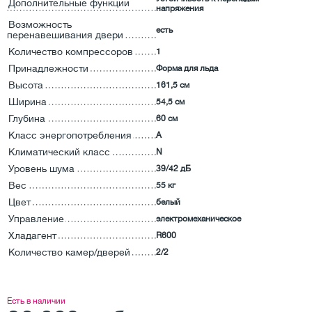
Дополнительные функции
напряжения
Возможность
есть
перенавешивания двери
Количество компрессоров
1
Принадлежности
Форма для льда
Высота
161,5 см
Ширина
54,5 см
Глубина
60 см
Класс энергопотребления
А
Климатический класс
N
Уровень шума
39/42 дБ
Вес
55 кг
Цвет
белый
Управление
электромеханическое
Хладагент
R600
Количество камер/дверей
2/2
Есть в наличии