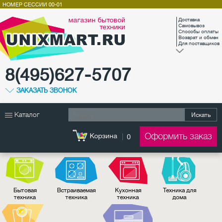
НОМЕР СЕССИИ
00-01
магазин бытовой
Доставка
техники
Самовывоз
Способы оплаты
Возврат и обмен
Для поставщиков
8(495)627-5707
ЗАКАЗАТЬ ЗВОНОК
Каталог
Искать
Оформить заказ
Корзина
0
Бытовая
Встраиваемая
Кухонная
Техника для
техника
техника
техника
дома