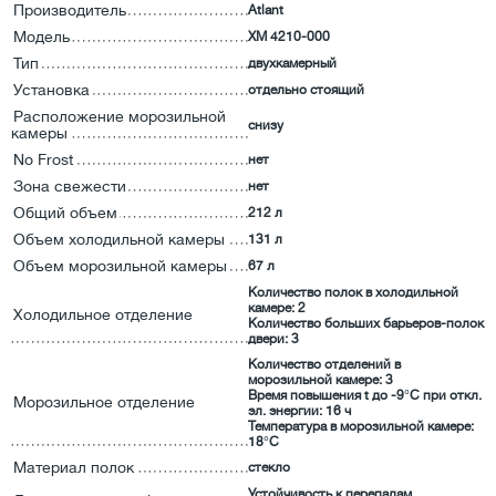
Производитель
Atlant
Модель
XM 4210-000
Тип
двухкамерный
Установка
отдельно стоящий
Расположение морозильной
снизу
камеры
No Frost
нет
Зона свежести
нет
Общий объем
212 л
Объем холодильной камеры
131 л
Объем морозильной камеры
67 л
Количество полок в холодильной
камере: 2
Холодильное отделение
Количество больших барьеров-полок
двери: 3
Количество отделений в
морозильной камере: 3
Время повышения t до -9°C при откл.
Морозильное отделение
эл. энергии: 16 ч
Температура в морозильной камере:
18°C
Материал полок
стекло
Устойчивость к перепадам