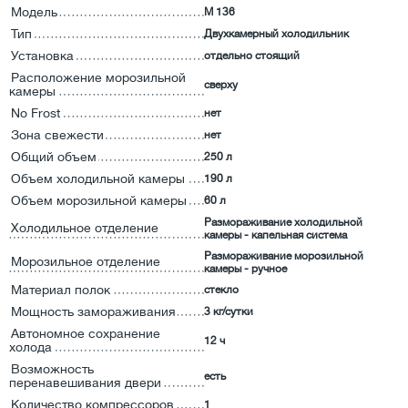
Модель
M 136
Тип
Двухкамерный холодильник
Установка
отдельно стоящий
Расположение морозильной
сверху
камеры
No Frost
нет
Зона свежести
нет
Общий объем
250 л
Объем холодильной камеры
190 л
Объем морозильной камеры
60 л
Размораживание холодильной
Холодильное отделение
камеры - капельная система
Размораживание морозильной
Морозильное отделение
камеры - ручное
Материал полок
стекло
Мощность замораживания
3 кг/сутки
Автономное сохранение
12 ч
холода
Возможность
есть
перенавешивания двери
Количество компрессоров
1