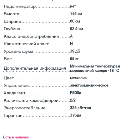
Ледогенератор
нет
Высота
145 см
Ширина
60 см
Глубина
62,5 см
Класс энергопотребления
А
Климатический класс
N
Уровень шума
39 дБ
Вес
55 кг
Минимальная температура в
Дополнительная информация
морозильной камере -18 °C
Цвет
металлик
Управление
электромеханическое
Хладагент
R600a
Количество камер/дверей
2/2
Энергопотребление
325 кВт/год
Гарантия
3 года
Есть в наличии