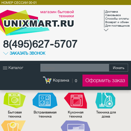
НОМЕР СЕССИИ
00-01
магазин бытовой
Доставка
техники
Самовывоз
Способы оплаты
Возврат и обмен
Для поставщиков
8(495)627-5707
ЗАКАЗАТЬ ЗВОНОК
Каталог
Искать
Оформить заказ
Корзина
0
Бытовая
Встраиваемая
Кухонная
Техника для
техника
техника
техника
дома