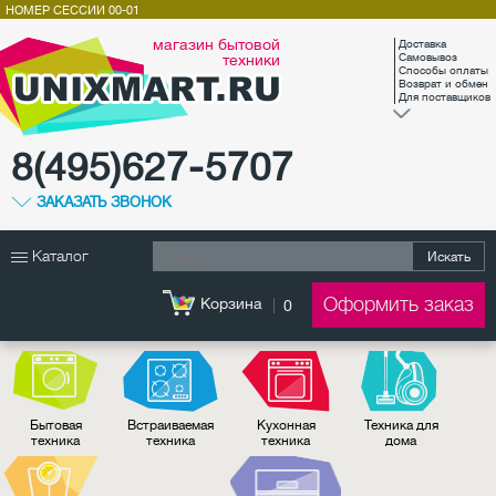
НОМЕР СЕССИИ
00-01
магазин бытовой
Доставка
техники
Самовывоз
Способы оплаты
Возврат и обмен
Для поставщиков
8(495)627-5707
ЗАКАЗАТЬ ЗВОНОК
Каталог
Искать
Оформить заказ
Корзина
0
Бытовая
Встраиваемая
Кухонная
Техника для
техника
техника
техника
дома