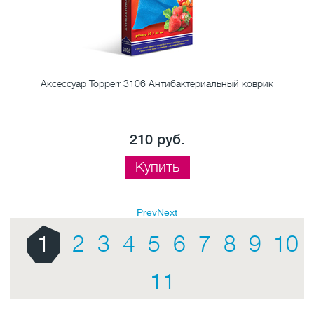
Аксессуар Topperr 3106 Антибактериальный коврик
210 руб.
Купить
Prev
Next
1
2
3
4
5
6
7
8
9
10
11