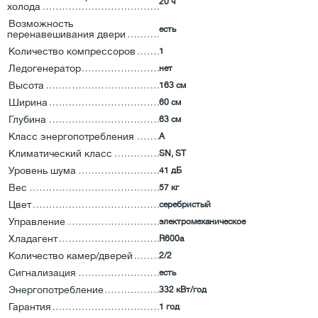
20 ч
холода
Возможность
есть
перенавешивания двери
Количество компрессоров
1
Ледогенератор
нет
Высота
163 см
Ширина
60 см
Глубина
63 см
Класс энергопотребления
А
Климатический класс
SN, ST
Уровень шума
41 дБ
Вес
57 кг
Цвет
серебристый
Управление
электромеханическое
Хладагент
R600a
Количество камер/дверей
2/2
Сигнализация
есть
Энергопотребление
332 кВт/год
Гарантия
1 год