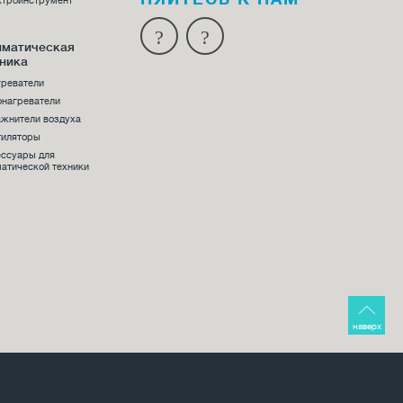
ктроинструмент
иматическая
ника
греватели
онагреватели
жнители воздуха
тиляторы
ессуары для
атической техники
наверх