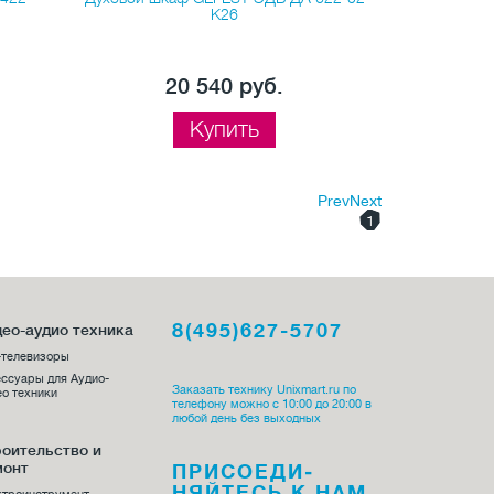
К26
20 540 руб.
1
Купить
Prev
Next
1
8(495)627-5707
ео-аудио техника
-телевизоры
ссуары для Аудио-
Заказать технику Unixmart.ru по
о техники
телефону можно с 10:00 до 20:00 в
любой день без выходных
оительство и
монт
ПРИСОЕДИ­
НЯЙТЕСЬ К НАМ