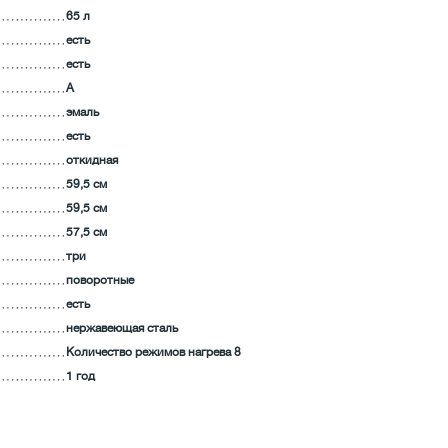
65 л
есть
есть
А
эмаль
есть
откидная
59,5 см
59,5 см
57,5 см
три
поворотные
есть
нержавеющая сталь
Количество режимов нагрева 8
1 год