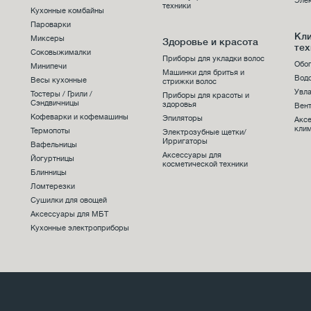
Эле
техники
Кухонные комбайны
Пароварки
Кл
Миксеры
Здоровье и красота
тех
Соковыжималки
Приборы для укладки волос
Обо
Минипечи
Машинки для бритья и
Вод
Весы кухонные
стрижки волос
Увла
Тостеры / Грили /
Приборы для красоты и
Сэндвичницы
здоровья
Вен
Кофеварки и кофемашины
Эпиляторы
Акс
клим
Термопоты
Электрозубные щетки/
Ирригаторы
Вафельницы
Аксессуары для
Йогуртницы
косметической техники
Блинницы
Ломтерезки
Сушилки для овощей
Аксессуары для МБТ
Кухонные электроприборы