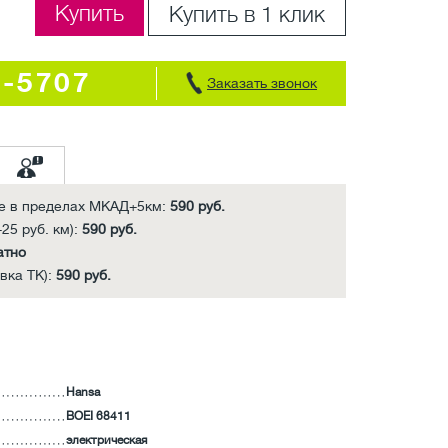
Купить
Купить в 1 клик
7-5707
Заказать звонок
е в пределах МКАД+5км:
590 руб.
25 руб. км):
590 руб.
атно
вка ТК):
590 руб.
Hansa
BOEI 68411
электрическая