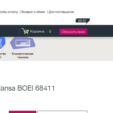
собы оплаты
Возврат и обмен
Для поставщиков
00-01
Корзина
0
Оформить заказ
ство
Климатическая
нт
техника
ansa BOEI 68411