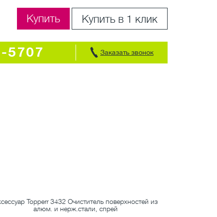
Купить
Купить в 1 клик
7-5707
Заказать звонок
сессуар Topperr 3432 Очиститель поверхностей из
Аксессуар Ma
алюм. и нерж.стали, спрей
п