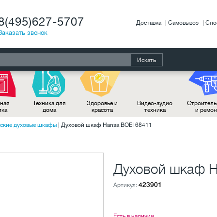
8(495)627-5707
Доставка
Самовывоз
Спо
Заказать звонок
Искать
ная
Техника для
Здоровье и
Видео-аудио
Строитель
ика
дома
красота
техника
и ремо
ские духовые шкафы
|
Духовой шкаф Hansa BOEI 68411
Духовой шкаф H
423901
Артикул:
Есть в наличии