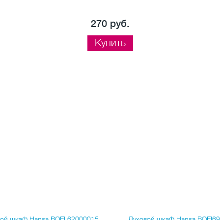
270 руб.
Купить
ой шкаф Hansa BOEI 62000015
Духовой шкаф Hansa BOEI6