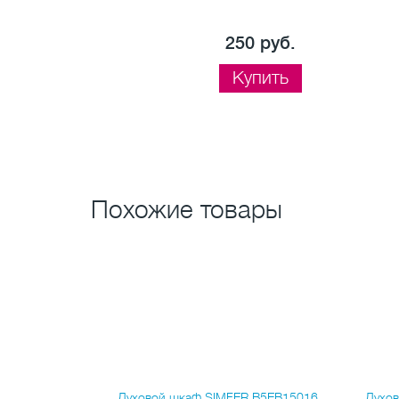
250 руб.
Купить
Похожие товары
ДВ ДА 622-02
Духовой шкаф SIMFER B5EB15016
Духов