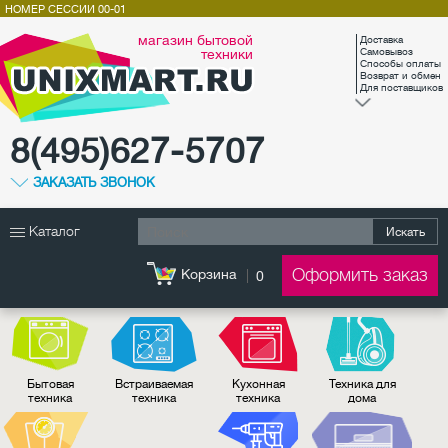
НОМЕР СЕССИИ
00-01
магазин бытовой
Доставка
техники
Самовывоз
Способы оплаты
Возврат и обмен
Для поставщиков
8(495)627-5707
ЗАКАЗАТЬ ЗВОНОК
Каталог
Искать
Оформить заказ
Корзина
0
Бытовая
Встраиваемая
Кухонная
Техника для
техника
техника
техника
дома