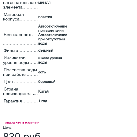
нагревательного
металл
элемента
Материал
пластик
корпуса
Автоотключение
при закипании
Безопасность
Автоотключение
при отсутствии
воды
Фильтр
съемный
Индикатор
шкала уровня
уровня воды
воды
Подсветка воды
есть
при работе
Цвет
бордовый
Страна
Китай
производитель
Гарантия
1 год
Товара нет в наличии
Цена
830 руб.