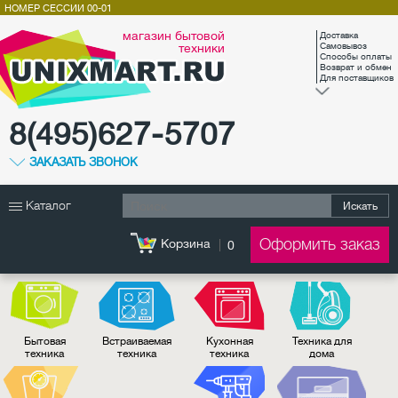
НОМЕР СЕССИИ
00-01
магазин бытовой
Доставка
техники
Самовывоз
Способы оплаты
Возврат и обмен
Для поставщиков
8(495)627-5707
ЗАКАЗАТЬ ЗВОНОК
Каталог
Искать
Оформить заказ
Корзина
0
Бытовая
Встраиваемая
Кухонная
Техника для
техника
техника
техника
дома