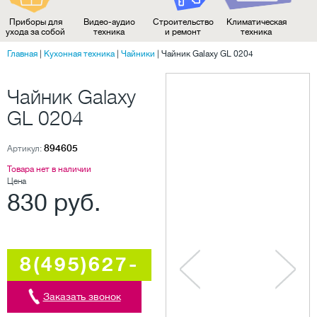
Приборы для
Видео-аудио
Строительство
Климатическая
ухода за собой
техника
и ремонт
техника
Главная
|
Кухонная техника
|
Чайники
|
Чайник Galaxy GL 0204
Чайник Galaxy
GL 0204
894605
Артикул:
Товара нет в наличии
Цена
830 руб.
8(495)627-
5707
Заказать звонок