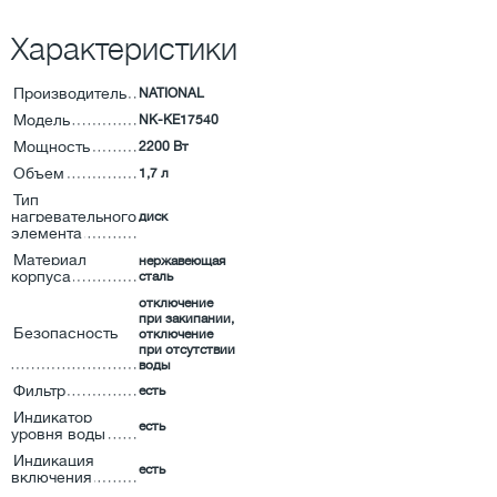
Характеристики
Производитель
NATIONAL
Модель
NK-KE17540
Мощность
2200 Вт
Объем
1,7 л
Тип
нагревательного
диск
элемента
Материал
нержавеющая
корпуса
сталь
отключение
при закипании,
Безопасность
отключение
при отсутствии
воды
Фильтр
есть
Индикатор
есть
уровня воды
Индикация
есть
включения