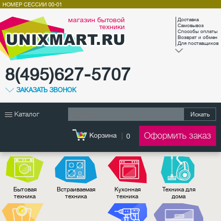
НОМЕР СЕССИИ
00-01
магазин бытовой
Доставка
техники
Самовывоз
Способы оплаты
Возврат и обмен
Для поставщиков
8(495)627-5707
ЗАКАЗАТЬ ЗВОНОК
Каталог
Искать
Оформить заказ
Корзина
0
Бытовая
Встраиваемая
Кухонная
Техника для
техника
техника
техника
дома