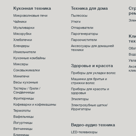
Кухонная техника
Техника для дома
Стр
ре
Микроволновые печи
Пылесосы
Эле
Чайники
Утюги
Мультиварки
Отпариватели
Мясорубки
Парогенераторы
Кл
Хлебопечки
Пароочистители
тех
Блендеры
Аксессуары для домашней
Обо
техники
Измельчители
Вод
Кухонные комбайны
Увла
Миксеры
Здоровье и красота
Акс
Соковыжималки
клим
Приборы для укладки волос
Минипечи
Машинки для бритья и
Весы кухонные
стрижки волос
Тостеры / Грили /
Приборы для красоты и
Сэндвичницы
здоровья
Фритюрницы
Эпиляторы
Кофеварки и кофемашины
Электрозубные щетки/
Ирригаторы
Термопоты
Вафельницы
Йогуртницы
Видео-аудио техника
Ветчинницы
LED-телевизоры
Блинницы