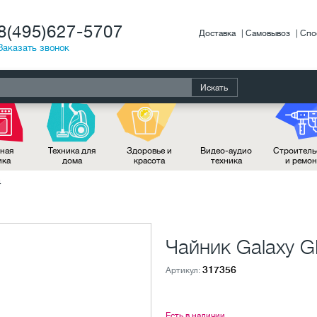
8(495)627-5707
Доставка
Самовывоз
Спо
Заказать звонок
Искать
ная
Техника для
Здоровье и
Видео-аудио
Строитель
ика
дома
красота
техника
и ремо
4
Чайник Galaxy G
317356
Артикул:
Есть в наличии