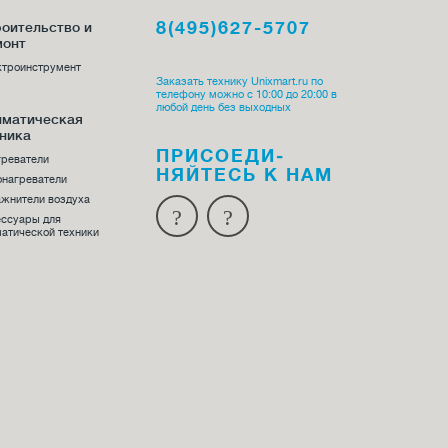
8(495)627-5707
оительство и
монт
ктроинструмент
Заказать технику Unixmart.ru по
телефону можно с 10:00 до 20:00 в
любой день без выходных
иматическая
ника
ПРИСОЕДИ­
греватели
НЯЙТЕСЬ К НАМ
онагреватели
жнители воздуха
ессуары для
атической техники