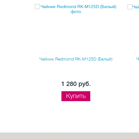
5D (Белый с
Чайник Redmond RK-M125D (Белый)
Ч
.
1 280 руб.
Купить