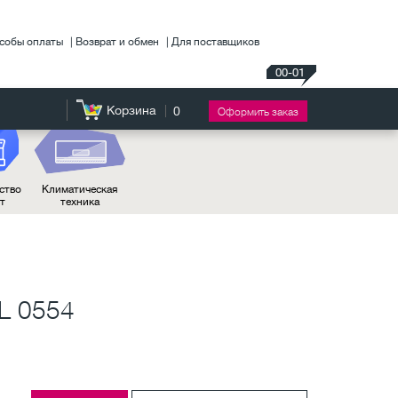
собы оплаты
Возврат и обмен
Для поставщиков
00-01
Корзина
0
Оформить заказ
ство
Климатическая
нт
техника
L 0554