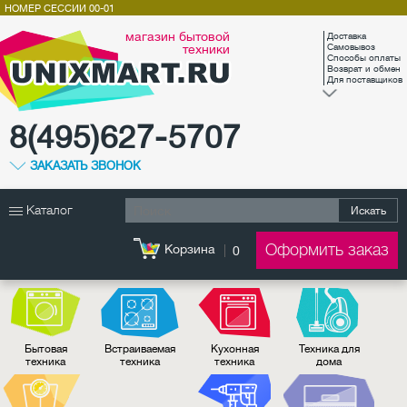
НОМЕР СЕССИИ
00-01
магазин бытовой
Доставка
техники
Самовывоз
Способы оплаты
Возврат и обмен
Для поставщиков
8(495)627-5707
ЗАКАЗАТЬ ЗВОНОК
Каталог
Искать
Оформить заказ
Корзина
0
Бытовая
Встраиваемая
Кухонная
Техника для
техника
техника
техника
дома