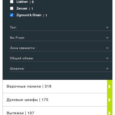
Liebherr
9
Zanussi
1
Zigmund & Shtain
1
Тип:
Холодильники
31
No Frost:
морозильные камеры
1
есть
3
Зона свежести:
нет
12
есть
5
Общий объем:
нет
9
201 л - 300 л
2
Ширина:
более 300 л
1
51 см - 60 см
19
Варочные панели
| 318
Духовые шкафы
| 175
Вытяжки
| 107