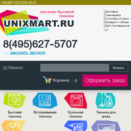
НОМЕР СЕССИИ
00-01
магазин бытовой
Доставка
техники
Самовывоз
Способы оплаты
Возврат и обмен
Для поставщиков
8(495)627-5707
ЗАКАЗАТЬ ЗВОНОК
Каталог
Искать
Оформить заказ
Корзина
0
Бытовая
Встраиваемая
Кухонная
Техника для
техника
техника
техника
дома