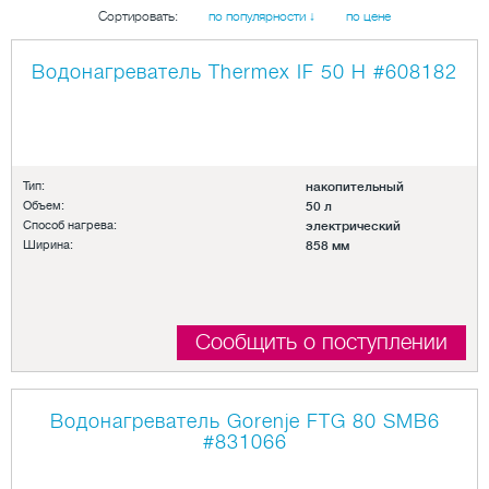
Сортировать:
по популярности ↓
по цене
Водонагреватель Thermex IF 50 H
#608182
Тип:
накопительный
Объем:
50 л
Способ нагрева:
электрический
Ширина:
858 мм
Сообщить о поступлении
Водонагреватель Gorenje FTG 80 SMB6
#831066