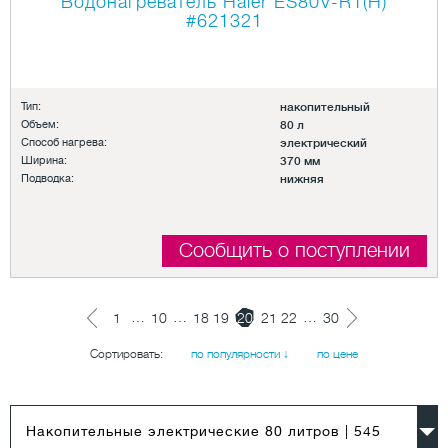
Водонагреватель Haier ES80V-R1(H)
#621321
Тип:
накопительный
Объем:
80 л
Способ нагрева:
электрический
Ширина:
370 мм
Подводка:
нижняя
Сообщить о поступлении
…
…
…
1
10
18
19
20
21
22
30
Сортировать:
по популярности ↓
по цене
Накопительные электрические 80 литров
| 545