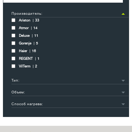
Производитель:
Ariston
33
Atmor
14
Deluxe
11
Gorenje
5
Haier
16
REGENT
1
VilTerm
2
Тип:
накопительный
54
Объем:
проточный
25
менее 10 л
16
Способ нагрева:
10-20 л
18
газовый
11
21-30 л
6
электрический
71
31-50 л
12
51-100 л
21