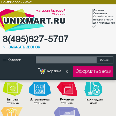
НОМЕР СЕССИИ
00-01
магазин бытовой
Доставка
техники
Самовывоз
Способы оплаты
Возврат и обмен
Для поставщиков
8(495)627-5707
ЗАКАЗАТЬ ЗВОНОК
Каталог
Искать
Оформить заказ
Корзина
0
Бытовая
Встраиваемая
Кухонная
Техника для
техника
техника
техника
дома