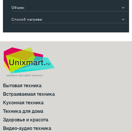
накопительный
4
Объем:
проточный
2
менее 10 л
3
Способ нагрева:
10-20 л
3
газовый
1
электрический
5
магазин бытовой техники
Бытовая техника
Встраиваемая техника
Кухонная техника
Техника для дома
Здоровье и красота
Видео-аудио техника