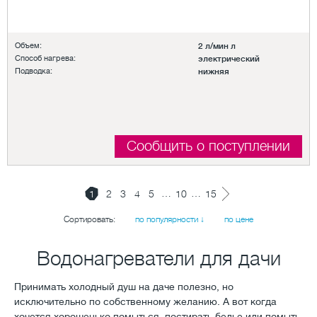
Объем:
2 л/мин л
Способ нагрева:
электрический
Подводка:
нижняя
Сообщить о поступлении
…
…
1
2
3
4
5
10
15
Сортировать:
по популярности ↓
по цене
Водонагреватели для дачи
Принимать холодный душ на даче полезно, но
исключительно по собственному желанию. А вот когда
хочется хорошенько помыться, постирать белье или помыть