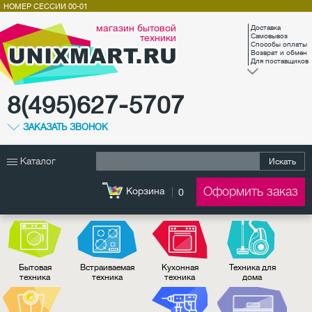
НОМЕР СЕССИИ
00-01
магазин бытовой
Доставка
техники
Самовывоз
Способы оплаты
Возврат и обмен
Для поставщиков
8(495)627-5707
ЗАКАЗАТЬ ЗВОНОК
Каталог
Искать
Оформить заказ
Корзина
0
Бытовая
Встраиваемая
Кухонная
Техника для
техника
техника
техника
дома