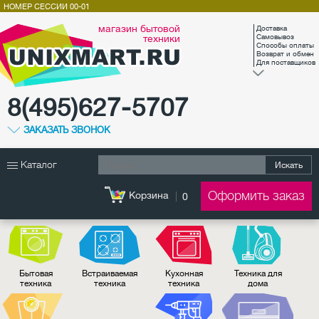
НОМЕР СЕССИИ
00-01
магазин бытовой
Доставка
техники
Самовывоз
Способы оплаты
Возврат и обмен
Для поставщиков
8(495)627-5707
ЗАКАЗАТЬ ЗВОНОК
Каталог
Искать
Оформить заказ
Корзина
0
Бытовая
Встраиваемая
Кухонная
Техника для
техника
техника
техника
дома