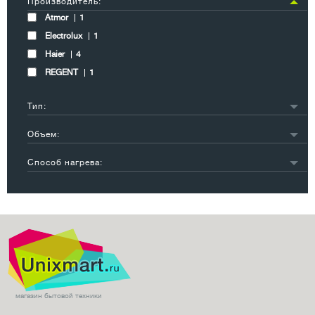
Производитель:
Atmor
1
Electrolux
1
Haier
4
REGENT
1
Тип:
накопительный
4
Объем:
проточный
2
менее 10 л
3
Способ нагрева:
10-20 л
3
газовый
1
электрический
5
магазин бытовой техники