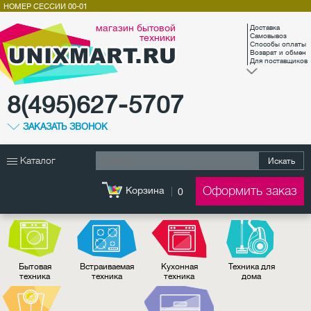
НОМЕР СЕССИИ
00-01
магазин бытовой
Доставка
техники
Самовывоз
Способы оплаты
Возврат и обмен
Для поставщиков
8(495)627-5707
ЗАКАЗАТЬ ЗВОНОК
Каталог
Искать
Оформить заказ
Корзина
0
Бытовая
Встраиваемая
Кухонная
Техника для
техника
техника
техника
дома