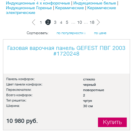
Индукционные 4 х конфорочные
|
Индукционные белые
|
Индукционные Горенье
|
Керамические
|
Керамические
электрические
…
…
1
2
3
4
5
10
18
Сортировать:
по популярности ↓
по цене
Газовая варочная панель GEFEST ПВГ 2003
#1720248
Панель конфорок:
стекло
Цвет панели конфорок:
черный
Переключатели:
поворотные
Всего конфорок:
2
Тип решеток:
чугун
Ширина:
30 см
10 980 руб.
Купить