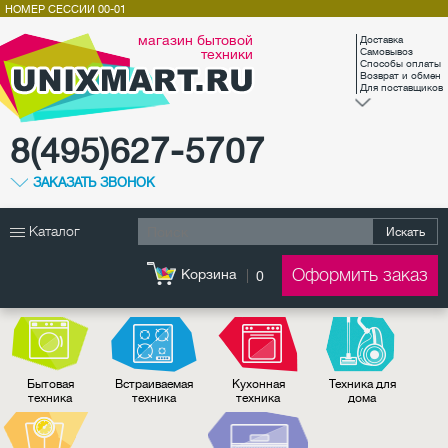
НОМЕР СЕССИИ
00-01
магазин бытовой
Доставка
техники
Самовывоз
Способы оплаты
Возврат и обмен
Для поставщиков
8(495)627-5707
ЗАКАЗАТЬ ЗВОНОК
Каталог
Искать
Оформить заказ
Корзина
0
Бытовая
Встраиваемая
Кухонная
Техника для
техника
техника
техника
дома