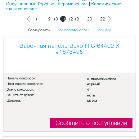
Индукционные Горенье
|
Керамические
|
Керамические
электрические
…
…
…
1
9
10
11
12
13
20
22
Сортировать:
по популярности ↓
по цене
Варочная панель Beko HIC 64402 X
#1875495
Панель конфорок:
стеклокерамика
Цвет панели конфорок:
черный
Всего конфорок:
4
Защита от детей:
есть
Ширина:
60 см
Сообщить о поступлении