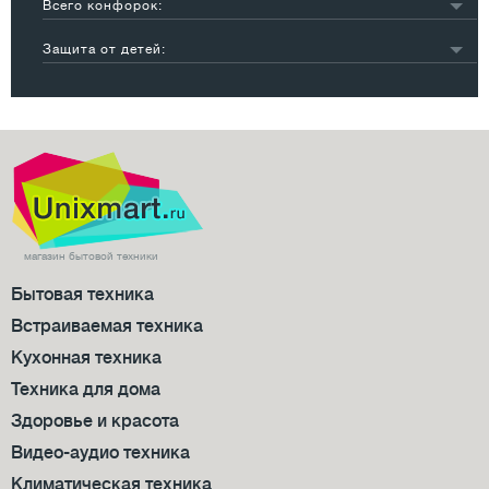
бежевый
6
Всего конфорок:
черный
34
1
1
Защита от детей:
коричневый
1
2
7
есть
6
3
5
4
50
5
2
магазин бытовой техники
Бытовая техника
Встраиваемая техника
Кухонная техника
Техника для дома
Здоровье и красота
Видео-аудио техника
Климатическая техника