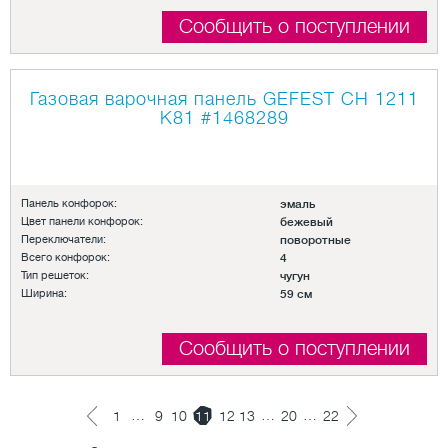
Сообщить о поступлении
Газовая варочная панель GEFEST СН 1211
К81
#1468289
Панель конфорок:
эмаль
Цвет панели конфорок:
бежевый
Переключатели:
поворотные
Всего конфорок:
4
Тип решеток:
чугун
Ширина:
59 см
Сообщить о поступлении
…
…
…
1
9
10
11
12
13
20
22