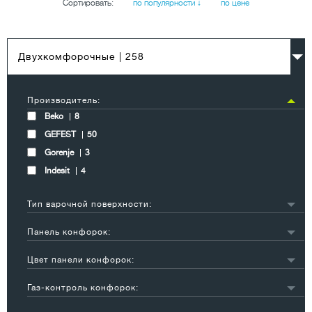
Сортировать:
по популярности ↓
по цене
Двухкомфорочные
| 258
Производитель:
Beko
8
GEFEST
50
Gorenje
3
Indesit
4
Тип варочной поверхности:
газовая
51
Панель конфорок:
индукционная
6
закаленное стекло
29
Цвет панели конфорок:
нержавеющая сталь
6
белый
12
эмаль
18
Газ-контроль конфорок:
серебристый
4
стеклокерамика
12
есть
46