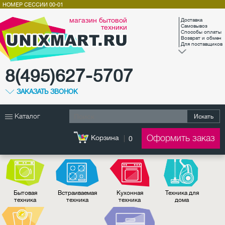
НОМЕР СЕССИИ
00-01
магазин бытовой
Доставка
техники
Самовывоз
Способы оплаты
Возврат и обмен
Для поставщиков
8(495)627-5707
ЗАКАЗАТЬ ЗВОНОК
Каталог
Искать
Оформить заказ
Корзина
0
Бытовая
Встраиваемая
Кухонная
Техника для
техника
техника
техника
дома