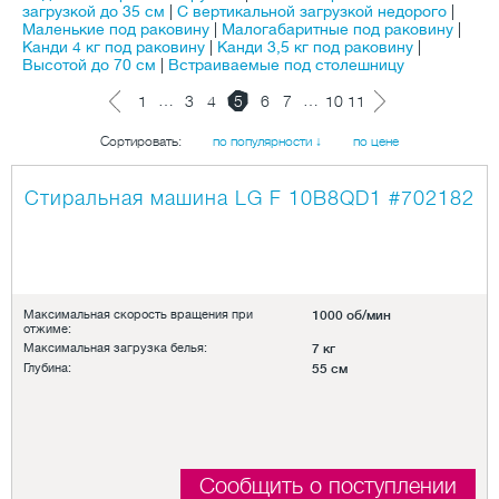
загрузкой до 35 см
|
С вертикальной загрузкой недорого
|
Маленькие под раковину
|
Малогабаритные под раковину
|
Канди 4 кг под раковину
|
Канди 3,5 кг под раковину
|
Высотой до 70 см
|
Встраиваемые под столешницу
…
…
1
3
4
5
6
7
10
11
Сортировать:
по популярности ↓
по цене
Стиральная машина LG F 10B8QD1
#702182
Максимальная скорость вращения при
1000 об/мин
отжиме:
Максимальная загрузка белья:
7 кг
Глубина:
55 см
Сообщить о поступлении