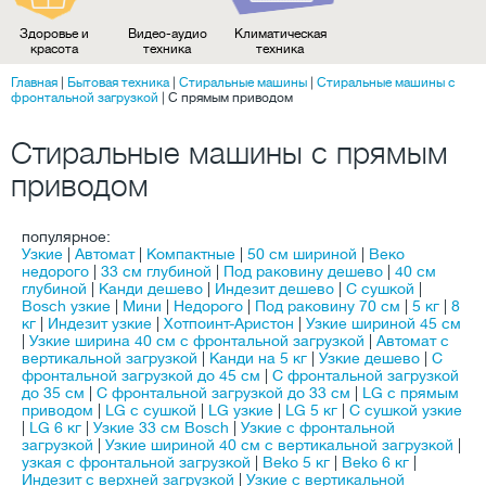
Здоровье и
Видео-аудио
Климатическая
красота
техника
техника
Главная
|
Бытовая техника
|
Стиральные машины
|
Стиральные машины с
фронтальной загрузкой
|
C прямым приводом
Стиральные машины с прямым
приводом
популярное:
Узкие
|
Автомат
|
Компактные
|
50 см шириной
|
Веко
недорого
|
33 см глубиной
|
Под раковину дешево
|
40 см
глубиной
|
Канди дешево
|
Индезит дешево
|
С сушкой
|
Bosch узкие
|
Мини
|
Недорого
|
Под раковину 70 см
|
5 кг
|
8
кг
|
Индезит узкие
|
Хотпоинт-Аристон
|
Узкие шириной 45 см
|
Узкие ширина 40 см с фронтальной загрузкой
|
Автомат с
вертикальной загрузкой
|
Канди на 5 кг
|
Узкие дешево
|
С
фронтальной загрузкой до 45 см
|
С фронтальной загрузкой
до 35 см
|
С фронтальной загрузкой до 33 см
|
LG с прямым
приводом
|
LG с сушкой
|
LG узкие
|
LG 5 кг
|
С сушкой узкие
|
LG 6 кг
|
Узкие 33 см Bosch
|
Узкие с фронтальной
загрузкой
|
Узкие шириной 40 см с вертикальной загрузкой
|
узкая с фронтальной загрузкой
|
Beko 5 кг
|
Beko 6 кг
|
Индезит с верхней загрузкой
|
Узкие с вертикальной