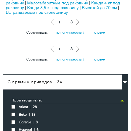
раковину
|
Малогабаритные под раковину
|
Канди 4 кг под
раковину
|
Канди 3,5 кг под раковину
|
Высотой до 70 см
|
Встраиваемые под столешницу
…
1
3
Сортировать:
по популярности ↓
по цене
…
1
3
Сортировать:
по популярности ↓
по цене
C прямым приводом
| 34
Производитель:
Atlant
26
Beko
18
Gorenje
6
Hyundai
6