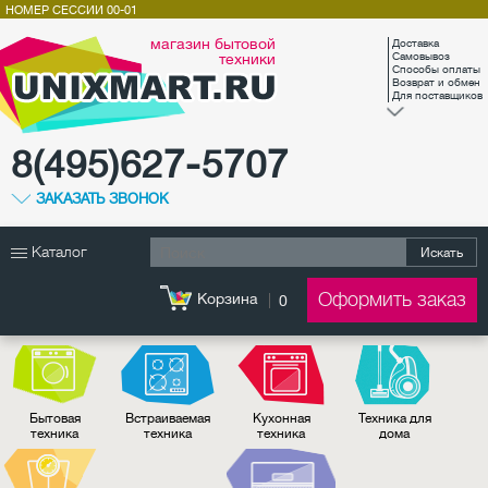
НОМЕР СЕССИИ
00-01
магазин бытовой
Доставка
техники
Самовывоз
Способы оплаты
Возврат и обмен
Для поставщиков
8(495)627-5707
ЗАКАЗАТЬ ЗВОНОК
Каталог
Искать
Оформить заказ
Корзина
0
Бытовая
Встраиваемая
Кухонная
Техника для
техника
техника
техника
дома