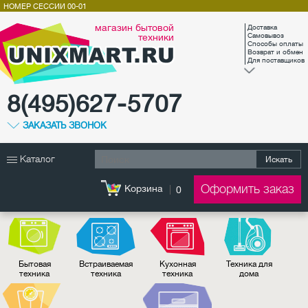
НОМЕР СЕССИИ
00-01
магазин бытовой
Доставка
техники
Самовывоз
Способы оплаты
Возврат и обмен
Для поставщиков
8(495)627-5707
ЗАКАЗАТЬ ЗВОНОК
Каталог
Искать
Оформить заказ
Корзина
0
Бытовая
Встраиваемая
Кухонная
Техника для
техника
техника
техника
дома