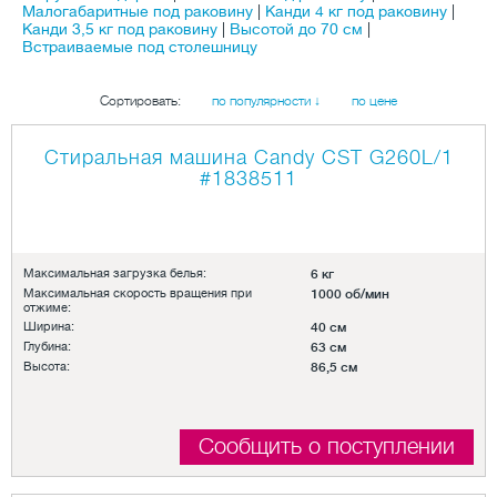
Малогабаритные под раковину
|
Канди 4 кг под раковину
|
Канди 3,5 кг под раковину
|
Высотой до 70 см
|
Встраиваемые под столешницу
Сортировать:
по популярности ↓
по цене
Стиральная машина Candy CST G260L/1
#1838511
Максимальная загрузка белья:
6 кг
Максимальная скорость вращения при
1000 об/мин
отжиме:
Ширина:
40 см
Глубина:
63 см
Высота:
86,5 см
Сообщить о поступлении