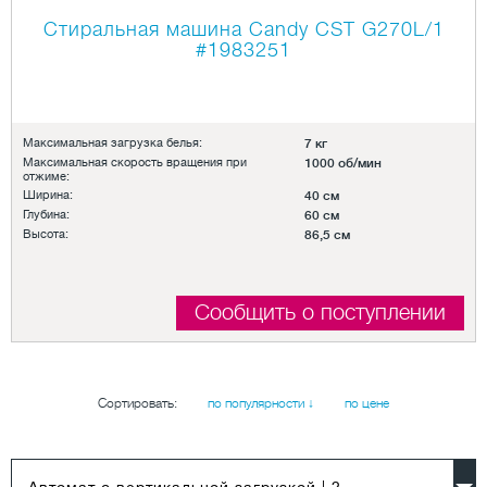
Стиральная машина Candy CST G270L/1
#1983251
Максимальная загрузка белья:
7 кг
Максимальная скорость вращения при
1000 об/мин
отжиме:
Ширина:
40 см
Глубина:
60 см
Высота:
86,5 см
Сообщить о поступлении
Сортировать:
по популярности ↓
по цене