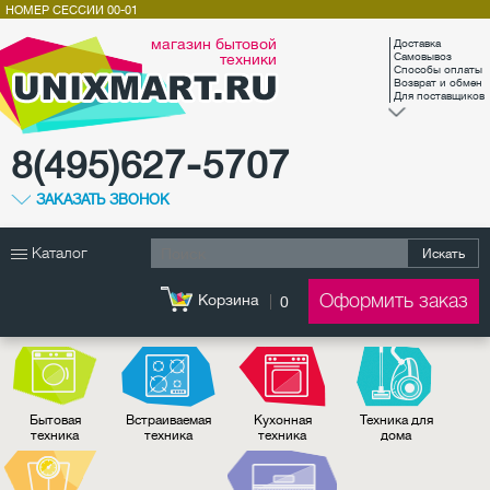
НОМЕР СЕССИИ
00-01
магазин бытовой
Доставка
техники
Самовывоз
Способы оплаты
Возврат и обмен
Для поставщиков
8(495)627-5707
ЗАКАЗАТЬ ЗВОНОК
Каталог
Искать
Оформить заказ
Корзина
0
Бытовая
Встраиваемая
Кухонная
Техника для
техника
техника
техника
дома