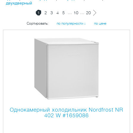
двухдверный
…
…
1
2
3
4
5
10
20
Сортировать:
по популярности ↓
по цене
Однокамерный холодильник Nordfrost NR
402 W
#1659086