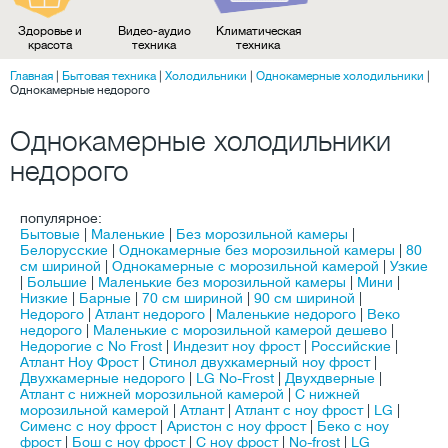
Здоровье и
Видео-аудио
Климатическая
красота
техника
техника
Главная
|
Бытовая техника
|
Холодильники
|
Однокамерные холодильники
|
Однокамерные недорого
Однокамерные холодильники
недорого
популярное:
Бытовые
|
Маленькие
|
Без морозильной камеры
|
Белорусские
|
Однокамерные без морозильной камеры
|
80
см шириной
|
Однокамерные c морозильной камерой
|
Узкие
|
Большие
|
Маленькие без морозильной камеры
|
Мини
|
Низкие
|
Барные
|
70 см шириной
|
90 см шириной
|
Недорого
|
Атлант недорого
|
Маленькие недорого
|
Веко
недорого
|
Маленькие с морозильной камерой дешево
|
Недорогие с No Frost
|
Индезит ноу фрост
|
Российские
|
Атлант Ноу Фрост
|
Стинол двухкамерный ноу фрост
|
Двухкамерные недорого
|
LG No-Frost
|
Двухдверные
|
Атлант с нижней морозильной камерой
|
С нижней
морозильной камерой
|
Атлант
|
Атлант с ноу фрост
|
LG
|
Сименс с ноу фрост
|
Аристон c ноу фрост
|
Беко c ноу
фрост
|
Бош с ноу фрост
|
С ноу фрост
|
No-frost
|
LG