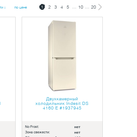
…
…
1
2
3
4
5
10
20
ти ↓
по цене
Двухкамерный
M
холодильник Indesit DS
4160 E
#1937945
No Frost:
нет
Зона свежести:
нет