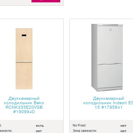
Двухкамерный
Двухкамерный
холодильник Beko
холодильник Indesit E
RCNK335E20VSB
15
#1795841
#1909940
:
есть
No Frost:
нет
вежести:
нет
Зона свежести:
нет