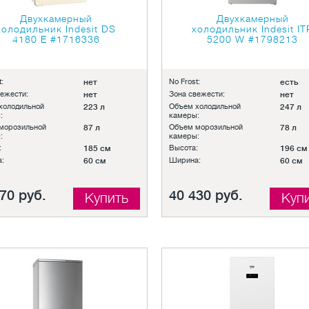
Двухкамерный
Двухкамерный
холодильник Indesit DS
холодильник Indesit IT
4180 E
#1716336
5200 W
#1798213
:
нет
No Frost:
есть
вежести:
нет
Зона свежести:
нет
холодильной
223 л
Объем холодильной
247 л
:
камеры:
морозильной
87 л
Объем морозильной
78 л
:
камеры:
:
185 см
Высота:
196 см
:
60 см
Ширина:
60 см
70 руб.
40 430 руб.
Купить
Куп