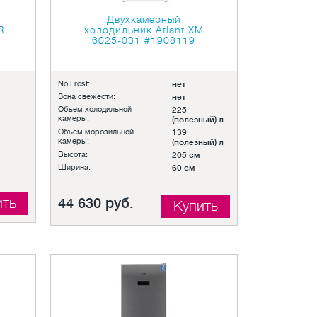
Двухкамерный
R
холодильник Atlant XM
6025-031
#1908119
No Frost:
нет
Зона свежести:
нет
Объем холодильной
225
камеры:
(полезный) л
Объем морозильной
139
камеры:
(полезный) л
Высота:
205 см
Ширина:
60 см
ить
44 630 руб.
Купить