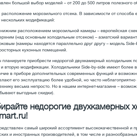
авлен большой выбор моделей – от 200 до 500 литров полезного о
, расположение морозильного отсека. В зависимости от способа
 нескольких модификаций:
 нижним расположением морозильной камеры – европейская схе
ерхним (над основным холодильным отсеком) – азиатский вариант
оковым (камеры находятся параллельно друг другу – модель Side-b
росторных кухонных помещений.
ы планируете приобрести недорогой двухкамерный холодильник по 
и вторую модификации. Холодильники Side-by-side имеют более в
ичие в приборе дополнительных современных функций и возможнос
делают его эксплуатацию более удобной, но часто неблагоприятно
ехнику весьма непросто. Но в нашем интернет-магазине – возмож
 бывают выгодные скидки).
ирайте недорогие двухкамерных х
mart.ru!
представлен самый широкий ассортимент высококачественной и п
ских и иностранных производителей, в том числе и разнообразны