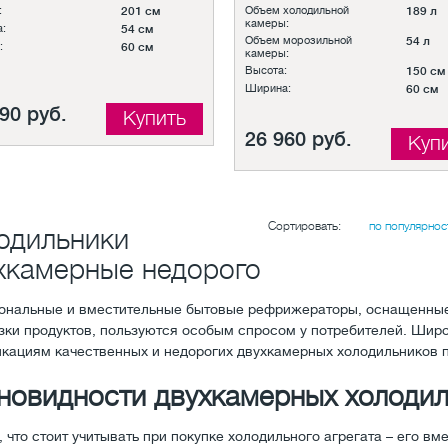
:
201 см
Объем холодильной
189 л
камеры:
:
54 см
Объем морозильной
54 л
:
60 см
камеры:
Высота:
150 см
Ширина:
60 см
90 руб.
Купить
26 960 руб.
Куп
Сортировать:
по популярнос
одильники
хкамерные недорого
ональные и вместительные бытовые рефрижераторы, оснащенные
зки продуктов, пользуются особым спросом у потребителей. Шир
кациям качественных и недорогих двухкамерных холодильников п
новидности двухкамерных холоди
 что стоит учитывать при покупке холодильного агрегата – его в