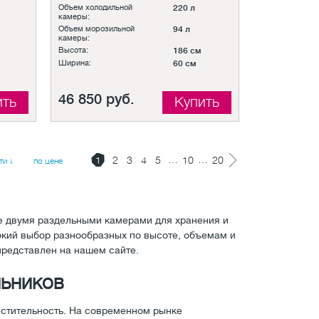
Объем холодильной
220 л
камеры:
Объем морозильной
94 л
камеры:
Высота:
186 см
Ширина:
60 см
46 850 руб.
ить
Купить
…
…
1
2
3
4
5
10
20
ти ↓
по цене
 двумя раздельными камерами для хранения и
окий выбор разнообразных по высоте, объемам и
редставлен на нашем сайте.
льников
местительность. На современном рынке