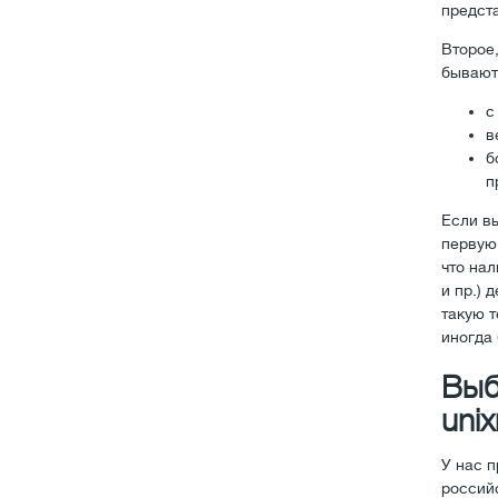
предст
Второе
бывают
с
в
б
п
Если в
первую 
что нал
и пр.) 
такую т
иногда
Выб
unix
У нас 
россий