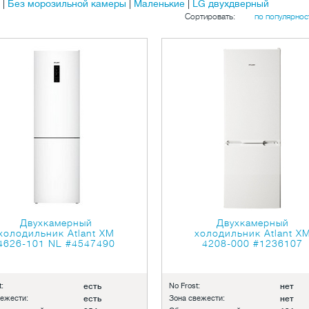
|
Без морозильной камеры
|
Маленькие
|
LG двухдверный
Сортировать:
по популярнос
Двухкамерный
Двухкамерный
холодильник Atlant ХМ
холодильник Atlant X
4626-101 NL
#4547490
4208-000
#1236107
:
есть
No Frost:
нет
вежести:
есть
Зона свежести:
нет