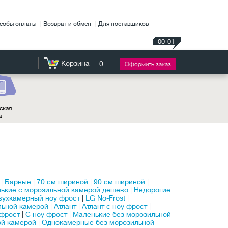
собы оплаты
Возврат и обмен
Для поставщиков
00-01
Корзина
0
Оформить заказ
ская
а
|
Барные
|
70 см шириной
|
90 см шириной
|
ькие с морозильной камерой дешево
|
Недорогие
вухкамерный ноу фрост
|
LG No-Frost
|
льной камерой
|
Атлант
|
Атлант с ноу фрост
|
 фрост
|
С ноу фрост
|
Маленькие без морозильной
ой камерой
|
Однокамерные без морозильной