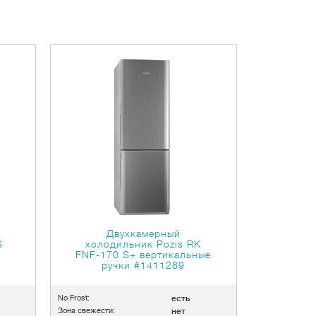
Двухкамерный
S
холодильник Pozis RK
FNF-170 S+ вертикальные
ручки
#1411289
No Frost:
есть
Зона свежести:
нет