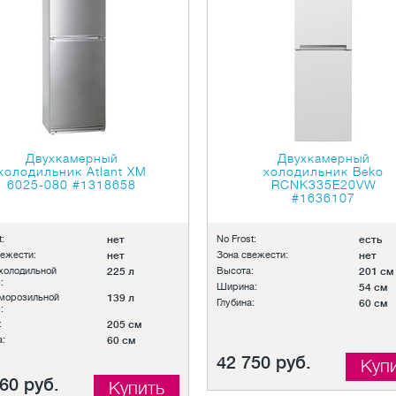
Двухкамерный
Двухкамерный
холодильник Atlant ХМ
холодильник Beko
6025-080
#1318658
RCNK335E20VW
#1636107
:
нет
No Frost:
есть
вежести:
нет
Зона свежести:
нет
холодильной
225 л
Высота:
201 см
:
Ширина:
54 см
морозильной
139 л
Глубина:
60 см
:
:
205 см
:
60 см
42 750 руб.
Куп
60 руб.
Купить