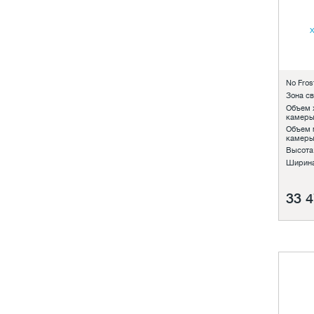
No Frost
Зона с
Объем 
камеры
Объем 
камеры
Высота
Ширина
33 4