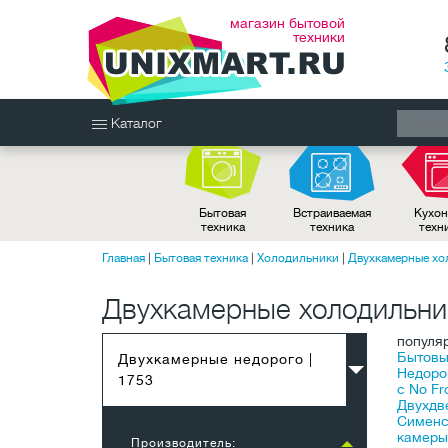
магазин бытовой
техники
Каталог
Бытовая
Встраиваемая
Кухон
техника
техника
техн
Главная
|
Бытовая техника
|
Холодильники
|
Двухкамерные хо
Двухкамерные холодильни
популя
Бытов
Двухкамерные недорого
|
Недоро
1753
с No Fr
Двухдв
Сименс
камеры
Производитель: