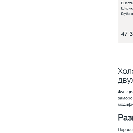
Высота
Ширина
Глубина
47 3
Хол
дву
Функци
заморо
модифи
Раз
Первое,