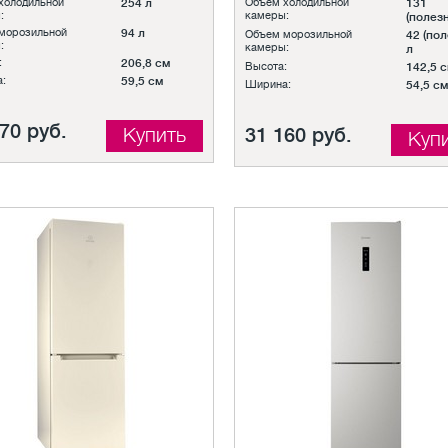
холодильной
254 л
Объем холодильной
131
:
камеры:
(полез
морозильной
94 л
Объем морозильной
42 (по
:
камеры:
л
:
206,8 см
Высота:
142,5 
:
59,5 см
Ширина:
54,5 см
70 руб.
Купить
31 160 руб.
Куп