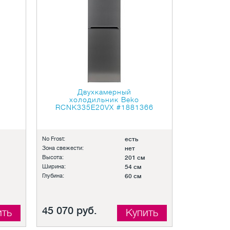
Двухкамерный
холодильник Beko
RCNK335E20VX
#1881366
No Frost:
есть
Зона свежести:
нет
Высота:
201 см
Ширина:
54 см
Глубина:
60 см
45 070 руб.
ить
Купить