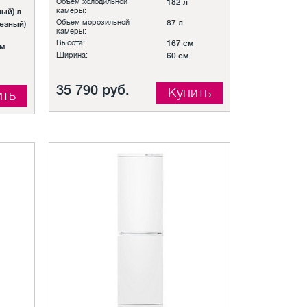
Объем холодильной
182 л
камеры:
ный) л
Объем морозильной
87 л
лезный)
камеры:
Высота:
167 см
см
Ширина:
60 см
35 790 руб.
Купить
ить