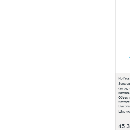
No Frost
Зона с
Объем 
камеры
Объем 
камеры
Высота
Ширина
45 3