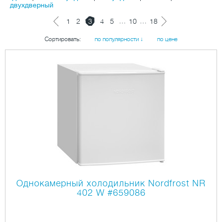
двухдверный
…
…
1
2
3
4
5
10
18
Сортировать:
по популярности ↓
по цене
Однокамерный холодильник Nordfrost NR
402 W
#659086