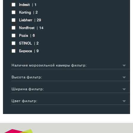
Indesit
1
Korting
2
Liebherr
29
Nordfrost
14
Pozis
6
STINOL
2
Бирюса
9
Наличие морозильной камеры фильтр:
есть
64
Высота фильтр:
нет
5
до 149 см
58
Ширина фильтр:
150-169 см
4
до 45 см
2
185-195 см
6
Цвет фильтр:
46-53 см
28
белый
50
54-58 см
14
серебристый
14
59-61 см
24
бежевый
3
черный
6