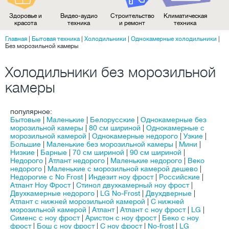
Здоровье и
Видео-аудио
Строительство
Климатическая
красота
техника
и ремонт
техника
Главная
|
Бытовая техника
|
Холодильники
|
Однокамерные холодильники
|
Без морозильной камеры
Холодильники без морозильной
камеры
популярное:
Бытовые
|
Маленькие
|
Белорусские
|
Однокамерные без
морозильной камеры
|
80 см шириной
|
Однокамерные c
морозильной камерой
|
Однокамерные недорого
|
Узкие
|
Большие
|
Маленькие без морозильной камеры
|
Мини
|
Низкие
|
Барные
|
70 см шириной
|
90 см шириной
|
Недорого
|
Атлант недорого
|
Маленькие недорого
|
Веко
недорого
|
Маленькие с морозильной камерой дешево
|
Недорогие с No Frost
|
Индезит ноу фрост
|
Российские
|
Атлант Ноу Фрост
|
Стинол двухкамерный ноу фрост
|
Двухкамерные недорого
|
LG No-Frost
|
Двухдверные
|
Атлант с нижней морозильной камерой
|
С нижней
морозильной камерой
|
Атлант
|
Атлант с ноу фрост
|
LG
|
Сименс с ноу фрост
|
Аристон c ноу фрост
|
Беко c ноу
фрост
|
Бош с ноу фрост
|
С ноу фрост
|
No-frost
|
LG