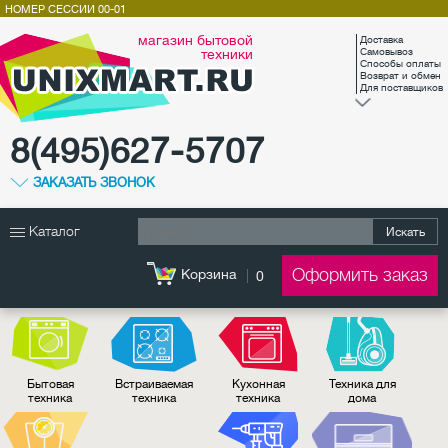
НОМЕР СЕССИИ
00-01
магазин бытовой
Доставка
техники
Самовывоз
Способы оплаты
Возврат и обмен
Для поставщиков
8(495)627-5707
ЗАКАЗАТЬ ЗВОНОК
Каталог
Искать
Оформить заказ
Корзина
0
Бытовая
Встраиваемая
Кухонная
Техника для
техника
техника
техника
дома