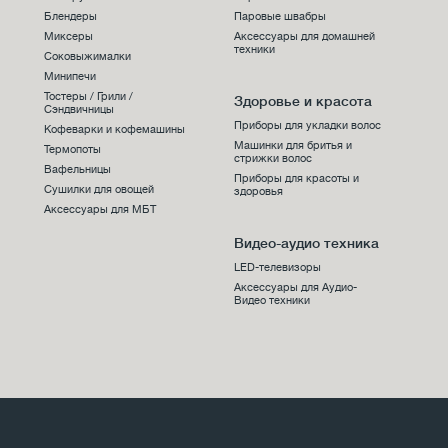
Блендеры
Паровые швабры
Миксеры
Аксессуары для домашней
техники
Соковыжималки
Минипечи
Тостеры / Грили /
Здоровье и красота
Сэндвичницы
Приборы для укладки волос
Кофеварки и кофемашины
Машинки для бритья и
Термопоты
стрижки волос
Вафельницы
Приборы для красоты и
Сушилки для овощей
здоровья
Аксессуары для МБТ
Видео-аудио техника
LED-телевизоры
Аксессуары для Аудио-
Видео техники