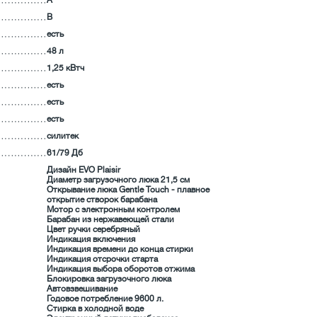
А
В
есть
48 л
1,25 кВтч
есть
есть
есть
силитек
61/79 Дб
Дизайн EVO Plaisir
Диаметр загрузочного люка 21,5 см
Открывание люка Gentle Touch - плавное
открытие створок барабана
Мотор с электронным контролем
Барабан из нержавеющей стали
Цвет ручки серебряный
Индикация включения
Индикация времени до конца стирки
Индикация отсрочки старта
Индикация выбора оборотов отжима
Блокировка загрузочного люка
Автовзвешивание
Годовое потребление 9600 л.
Стирка в холодной воде