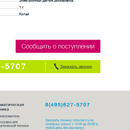
Электронный датчик дисбаланса
1 г.
Китай
Сообщить о поступлении
7-5707
Заказать звонок
8(495)627-5707
иматическая
ника
онагреватели
Заказать технику Unixmart.ru по
ессуары для
телефону можно с 10:00 до 20:00 в
атической техники
любой день без выходных