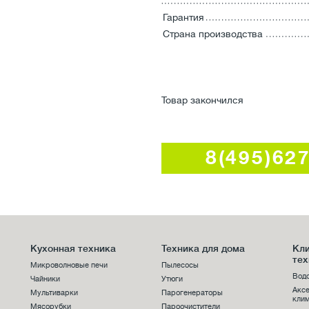
Гарантия
Страна производства
Товар закончился
8(495)62
Кухонная техника
Техника для дома
Кл
тех
Микроволновые печи
Пылесосы
Вод
Чайники
Утюги
Акс
Мультиварки
Парогенераторы
клим
Мясорубки
Пароочистители