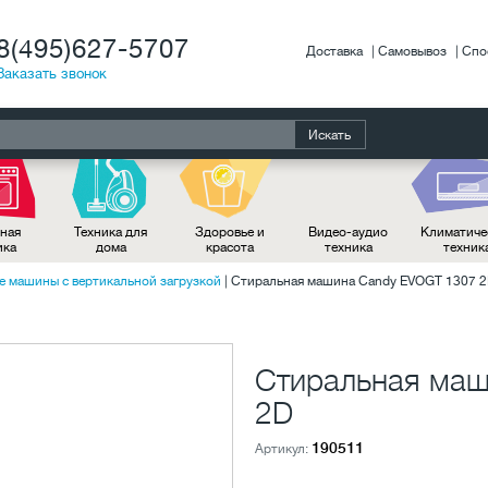
8(495)627-5707
Доставка
Самовывоз
Спо
Заказать звонок
Искать
ная
Техника для
Здоровье и
Видео-аудио
Климатиче
ика
дома
красота
техника
техник
 машины с вертикальной загрузкой
|
Стиральная машина Candy EVOGT 1307 
Стиральная ма
2D
190511
Артикул: