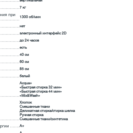
вертикальная
7 кг
ния при
1300 об/мин
нет
электронный интерфейс 2D
до 24 часов
есть
40 см
60 см
85 см
белый
Acqua+
«Быстрая стирка 32 мин»
«Быстрая стирка 44 мин»
«Mix&Wash»
Хлопок
Смешанные ткани
Деликатная стирка/стирка шелка
Ручная стирка
Смешанные ткани/синтетика
ргии
А+