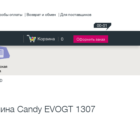
собы оплаты
Возврат и обмен
Для поставщиков
00-01
Корзина
0
Оформить заказ
ская
а
2D
шина Candy EVOGT 1307