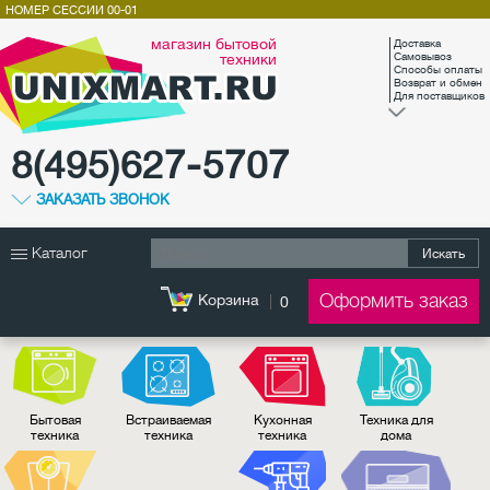
НОМЕР СЕССИИ
00-01
магазин бытовой
Доставка
техники
Самовывоз
Способы оплаты
Возврат и обмен
Для поставщиков
8(495)627-5707
ЗАКАЗАТЬ ЗВОНОК
Каталог
Искать
Оформить заказ
Корзина
0
Бытовая
Встраиваемая
Кухонная
Техника для
техника
техника
техника
дома