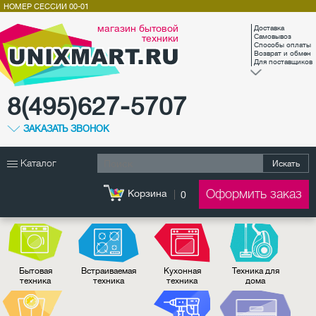
НОМЕР СЕССИИ
00-01
магазин бытовой
Доставка
техники
Самовывоз
Способы оплаты
Возврат и обмен
Для поставщиков
8(495)627-5707
ЗАКАЗАТЬ ЗВОНОК
Каталог
Искать
Оформить заказ
Корзина
0
Бытовая
Встраиваемая
Кухонная
Техника для
техника
техника
техника
дома