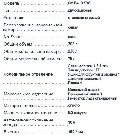
Модель
GA B419 SWJL
Тип
двухкамерный
Установка
отдельно стоящий
Расположение морозильной
снизу
камеры
No Frost
есть
Общий объем
302 л
Объем холодильной камеры
230 л
Объем морозильной камеры
79 л
Лоток для яиц 1 ? 8 яиц
Тип подсветки LED
Холодильное отделение
Ящик для фруктов и овощей 1
Дверные корзины 6
Полки 4
Маленький ящик 1
Морозильное отделение
Прозрачный ящик 3
Генератор льда стандартный
Материал полок
стекло
Мощность замораживания
9,3 кг/сутки
Автономное сохранение
16 ч
холода
Высота
190,7 см