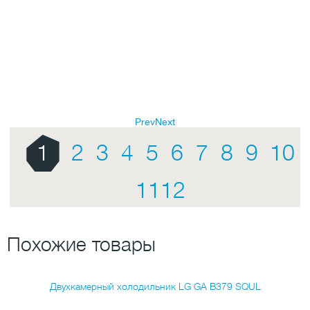
Prev
Next
1
2
3
4
5
6
7
8
9
10
11
12
Похожие товары
Двухкамерный холодильник LG GA B379 SQUL