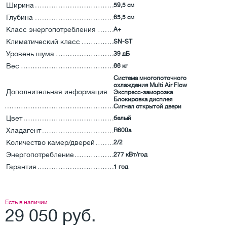
Ширина
59,5 см
Глубина
65,5 см
Класс энергопотребления
А+
Климатический класс
SN-ST
Уровень шума
39 дБ
Вес
66 кг
Система многопоточного
охлаждения Multi Air Flow
Дополнительная информация
Экспресс-заморозка
Блокировка дисплея
Сигнал открытой двери
Цвет
белый
Хладагент
R600a
Количество камер/дверей
2/2
Энергопотребление
277 кВт/год
Гарантия
1 год
Есть в наличии
29 050 руб.