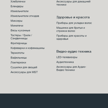
Хлебопечки
Аксессуары для домашней
техники
Блендеры
Измельчители
Измельчители отходов
Здоровье и красота
Миксеры
Приборы для укладки волос
Минипечи
Машинки для бритья и
Весы кухонные
стрижки волос
Тостеры / Грили /
Приборы для красоты и
Сэндвичницы
здоровья
Фритюрницы
Кофеварки и кофемашины
Видео-аудио техника
Термопоты
LED-телевизоры
Вафельницы
Аудиотехника
Ломтерезки
Аксессуары для Аудио-
Сушилки для овощей
Видео техники
Аксессуары для МБТ