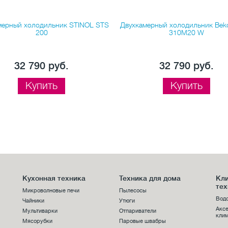
мерный холодильник STINOL STS
Двухкамерный холодильник Be
200
310M20 W
32 790 руб.
32 790 руб.
Купить
Купить
Кухонная техника
Техника для дома
Кл
тех
Микроволновые печи
Пылесосы
Вод
Чайники
Утюги
Акс
Мультиварки
Отпариватели
клим
Мясорубки
Паровые швабры