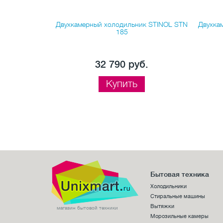
льник Beko
Двухкамерный холодильник STINOL STN
Двухка
W
185
б.
32 790 руб.
Купить
Бытовая техника
Холодильники
Стиральные машины
Вытяжки
магазин бытовой техники
Морозильные камеры