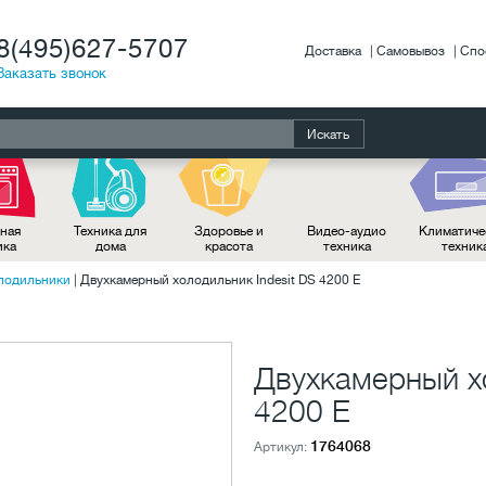
8(495)627-5707
Доставка
Самовывоз
Спо
Заказать звонок
Искать
ная
Техника для
Здоровье и
Видео-аудио
Климатиче
ика
дома
красота
техника
техник
лодильники
|
Двухкамерный холодильник Indesit DS 4200 E
Двухкамерный хо
4200 E
1764068
Артикул: