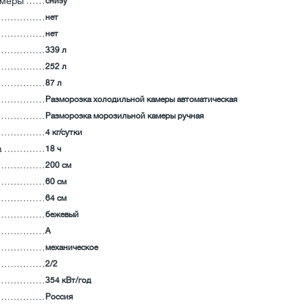
амеры
снизу
нет
нет
339 л
252 л
87 л
Разморозка холодильной камеры автоматическая
Разморозка морозильной камеры ручная
4 кг/сутки
а
18 ч
200 см
60 см
64 см
бежевый
А
механическое
2/2
354 кВт/год
Россия