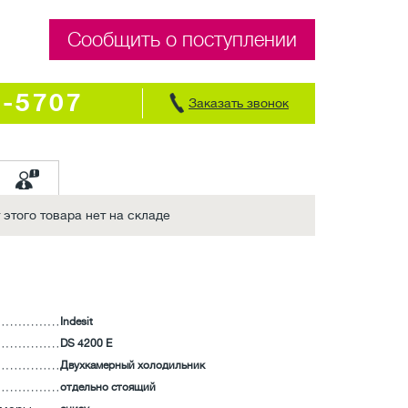
Сообщить о поступлении
7-5707
Заказать звонок
этого товара нет на складе
Indesit
DS 4200 E
Двухкамерный холодильник
отдельно стоящий