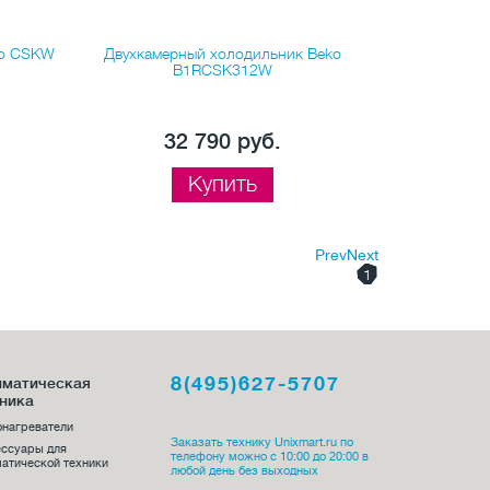
ko CSKW
Двухкамерный холодильник Beko
Двухкамерный
B1RCSK312W
32 790 руб.
3
Купить
Prev
Next
1
8(495)627-5707
иматическая
ника
онагреватели
Заказать технику Unixmart.ru по
ессуары для
телефону можно с 10:00 до 20:00 в
атической техники
любой день без выходных