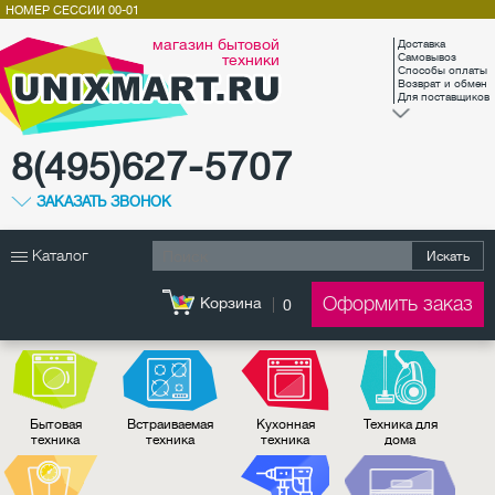
НОМЕР СЕССИИ
00-01
магазин бытовой
Доставка
техники
Самовывоз
Способы оплаты
Возврат и обмен
Для поставщиков
8(495)627-5707
ЗАКАЗАТЬ ЗВОНОК
Каталог
Искать
Оформить заказ
Корзина
0
Бытовая
Встраиваемая
Кухонная
Техника для
техника
техника
техника
дома