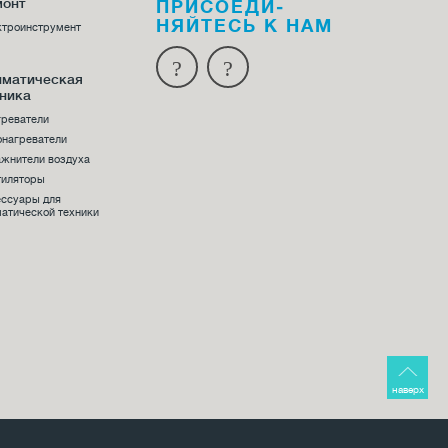
монт
ПРИСОЕДИ­
НЯЙТЕСЬ К НАМ
ктроинструмент
иматическая
ника
греватели
онагреватели
жнители воздуха
тиляторы
ессуары для
атической техники
наверх