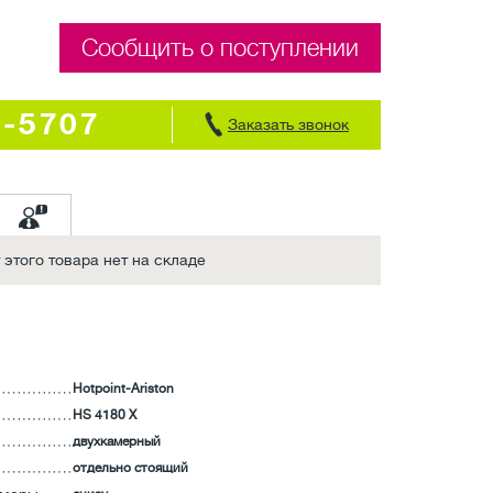
Сообщить о поступлении
7-5707
Заказать звонок
этого товара нет на складе
Hotpoint-Ariston
HS 4180 X
двухкамерный
отдельно стоящий