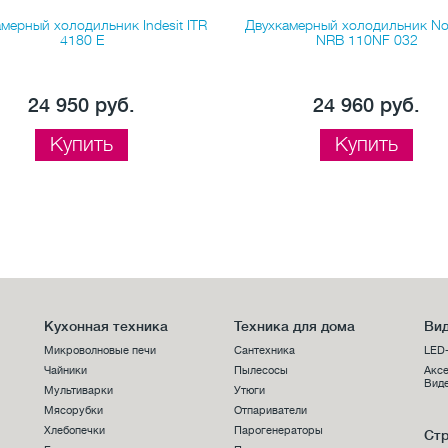
мерный холодильник Indesit ITR
Двухкамерный холодильник Nor
4180 E
NRB 110NF 032
24 950 руб.
24 960 руб.
Купить
Купить
Кухонная техника
Техника для дома
Вид
Микроволновые печи
Сантехника
LED
Чайники
Пылесосы
Аксе
Виде
Мультиварки
Утюги
Мясорубки
Отпариватели
Хлебопечки
Парогенераторы
Стр