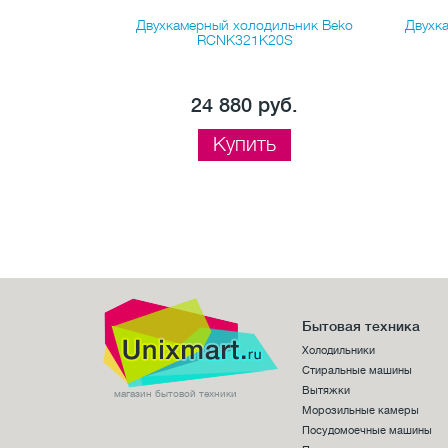
ик Beko RCNK
Двухкамерный холодильник Beko
Двухка
RCNK321K20S
б.
24 880 руб.
Купить
Бытовая техника
Холодильники
Стиральные машины
Вытяжки
магазин бытовой техники
Морозильные камеры
Посудомоечные машины