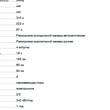
амеры
снизу
нет
нет
310 л
223 л
87 л
Разморозка холодильной камеры автоматическая
Разморозка морозильной камеры ручная
4 кг/сутки
а
18 ч
185 см
60 см
64 см
А
нержавеющая сталь
электронное
2/2
342 кВт/год
1 год