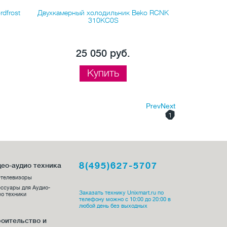
dfrost
Двухкамерный холодильник Beko RCNK
Двухкамер
310KC0S
25 050 руб.
2
Купить
Prev
Next
1
8(495)627-5707
ео-аудио техника
-телевизоры
ссуары для Аудио-
Заказать технику Unixmart.ru по
о техники
телефону можно с 10:00 до 20:00 в
любой день без выходных
оительство и