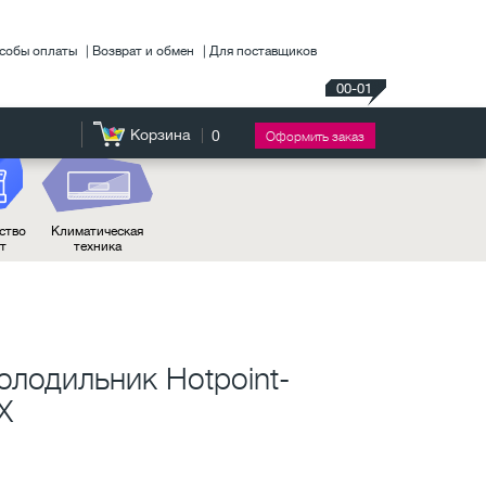
собы оплаты
Возврат и обмен
Для поставщиков
00-01
Корзина
0
Оформить заказ
ство
Климатическая
нт
техника
лодильник Hotpoint-
X