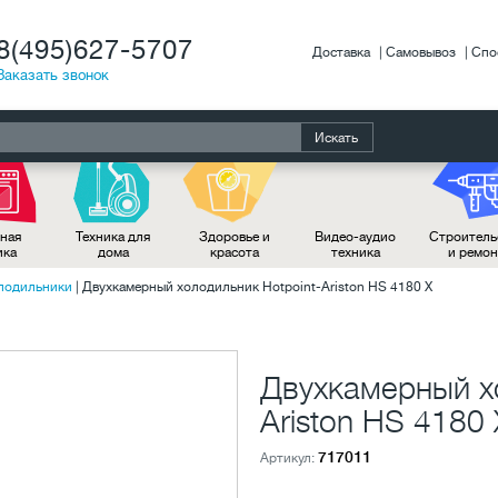
8(495)627-5707
Доставка
Самовывоз
Спо
Заказать звонок
Искать
ная
Техника для
Здоровье и
Видео-аудио
Строитель
ика
дома
красота
техника
и ремо
лодильники
|
Двухкамерный холодильник Hotpoint-Ariston HS 4180 X
Двухкамерный хо
Ariston HS 4180 
717011
Артикул: