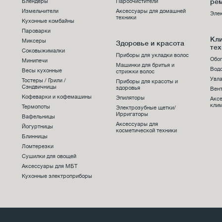
ре
Блендеры
Пароочистители
Измельчители
Аксессуары для домашней
Эле
техники
Кухонные комбайны
Пароварки
Кл
Миксеры
Здоровье и красота
тех
Соковыжималки
Приборы для укладки волос
Обо
Минипечи
Машинки для бритья и
Вод
Весы кухонные
стрижки волос
Увла
Тостеры / Грили /
Приборы для красоты и
Сэндвичницы
здоровья
Вен
Кофеварки и кофемашины
Эпиляторы
Акс
клим
Термопоты
Электрозубные щетки/
Ирригаторы
Вафельницы
Аксессуары для
Йогуртницы
косметической техники
Блинницы
Ломтерезки
Сушилки для овощей
Аксессуары для МБТ
Кухонные электроприборы