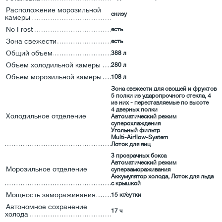
Расположение морозильной
снизу
камеры
No Frost
есть
Зона свежести
есть
Общий объем
388 л
Объем холодильной камеры
280 л
Объем морозильной камеры
108 л
Зона свежести для овощей и фруктов
5 полки из ударопрочного стекла, 4
из них - переставляемые по высоте
4 дверных полки
Холодильное отделение
Автоматический режим
суперохлаждения
Угольный фильтр
Multi-Airflow-System
Лоток для яиц
3 прозрачных бокса
Автоматический режим
Морозильное отделение
суперзамораживания
Аккумулятор холода, Лоток для льда
с крышкой
Мощность замораживания
15 кг/сутки
Автономное сохранение
17 ч
холода