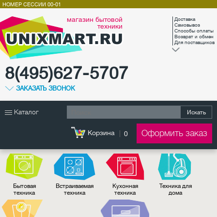
НОМЕР СЕССИИ
00-01
магазин бытовой
Доставка
техники
Самовывоз
Способы оплаты
Возврат и обмен
Для поставщиков
8(495)627-5707
ЗАКАЗАТЬ ЗВОНОК
Каталог
Искать
Оформить заказ
Корзина
0
Бытовая
Встраиваемая
Кухонная
Техника для
техника
техника
техника
дома