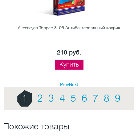
Аксессуар Topperr 3106 Антибактериальный коврик
м
210 руб.
Купить
Prev
Next
1
2
3
4
5
6
7
8
9
Похожие товары