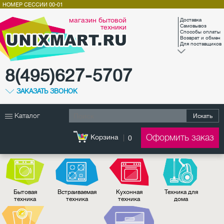
НОМЕР СЕССИИ
00-01
магазин бытовой
Доставка
техники
Самовывоз
Способы оплаты
Возврат и обмен
Для поставщиков
8(495)627-5707
ЗАКАЗАТЬ ЗВОНОК
Каталог
Искать
Оформить заказ
Корзина
0
Бытовая
Встраиваемая
Кухонная
Техника для
техника
техника
техника
дома