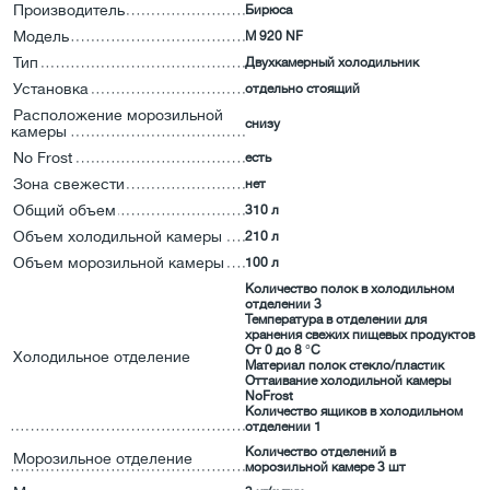
Производитель
Бирюса
Модель
M 920 NF
Тип
Двухкамерный холодильник
Установка
отдельно стоящий
Расположение морозильной
снизу
камеры
No Frost
есть
Зона свежести
нет
Общий объем
310 л
Объем холодильной камеры
210 л
Объем морозильной камеры
100 л
Количество полок в холодильном
отделении 3
Температура в отделении для
хранения свежих пищевых продуктов
От 0 до 8 °C
Холодильное отделение
Материал полок стекло/пластик
Оттаивание холодильной камеры
NoFrost
Количество ящиков в холодильном
отделении 1
Количество отделений в
Морозильное отделение
морозильной камере 3 шт