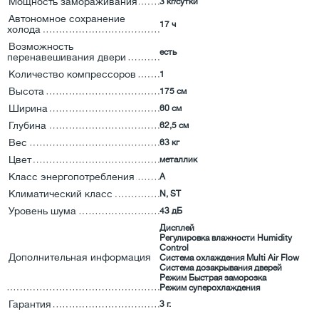
Мощность замораживания
3 кг/сутки
Автономное сохранение
17 ч
холода
Возможность
есть
перенавешивания двери
Количество компрессоров
1
Высота
175 см
Ширина
60 см
Глубина
62,5 см
Вес
63 кг
Цвет
металлик
Класс энергопотребления
А
Климатический класс
N, ST
Уровень шума
43 дБ
Дисплей
Регулировка влажности Humidity
Control
Дополнительная информация
Система охлаждения Multi Air Flow
Система дозакрывания дверей
Режим Быстрая заморозка
Режим суперохлаждения
Гарантия
3 г.