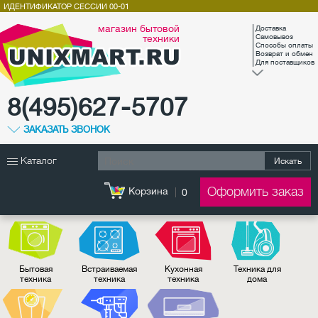
ИДЕНТИФИКАТОР СЕССИИ
00-01
магазин бытовой
Доставка
техники
Самовывоз
Способы оплаты
Возврат и обмен
Для поставщиков
8(495)627-5707
ЗАКАЗАТЬ ЗВОНОК
Каталог
Искать
Оформить заказ
Корзина
0
Бытовая
Встраиваемая
Кухонная
Техника для
техника
техника
техника
дома