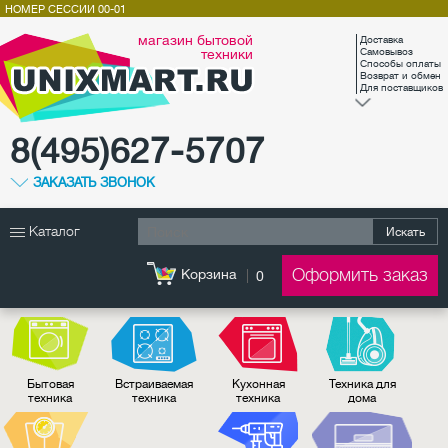
НОМЕР СЕССИИ
00-01
магазин бытовой
Доставка
техники
Самовывоз
Способы оплаты
Возврат и обмен
Для поставщиков
8(495)627-5707
ЗАКАЗАТЬ ЗВОНОК
Каталог
Искать
Оформить заказ
Корзина
0
Бытовая
Встраиваемая
Кухонная
Техника для
техника
техника
техника
дома