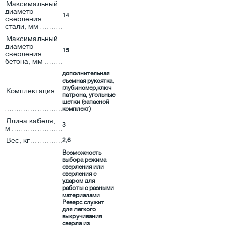
Максимальный
диаметр
14
сверления
стали, мм
Максимальный
диаметр
15
сверления
бетона, мм
дополнительная
съемная рукоятка,
глубиномер,ключ
Комплектация
патрона, угольные
щетки (запасной
комплект)
Длина кабеля,
3
м
Вес, кг
2,6
Возможность
выбора режима
сверления или
сверления с
ударом для
работы с разными
материалами
Реверс служит
для легкого
выкручивания
сверла из