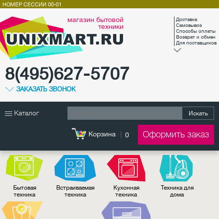
НОМЕР СЕССИИ
00-01
магазин бытовой
Доставка
техники
Самовывоз
Способы оплаты
Возврат и обмен
Для поставщиков
8(495)627-5707
ЗАКАЗАТЬ ЗВОНОК
Каталог
Искать
Оформить заказ
Корзина
0
Бытовая
Встраиваемая
Кухонная
Техника для
техника
техника
техника
дома