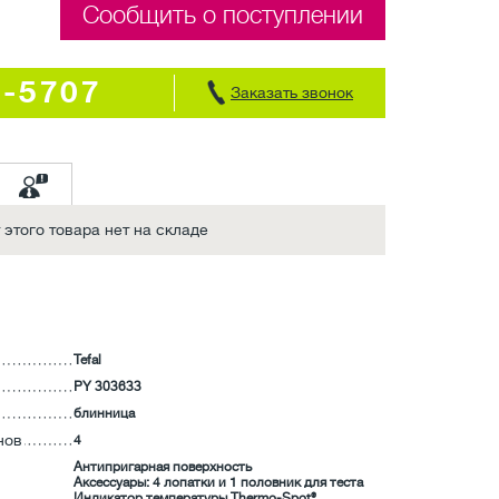
Сообщить о поступлении
7-5707
Заказать звонок
этого товара нет на складе
Tefal
PY 303633
блинница
нов
4
Антипригарная поверхность
Аксессуары: 4 лопатки и 1 половник для теста
Индикатор температуры Thermo-Spot®