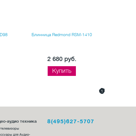
9D98
Блинница Redmond RSM-1410
Блинница 
2 680 руб.
Купить
1
8(495)627-5707
ео-аудио техника
-телевизоры
ссуары для Аудио-