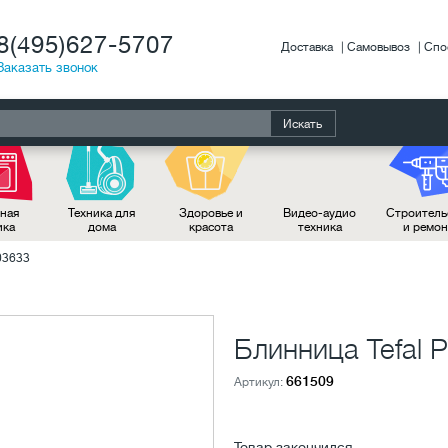
8(495)627-5707
Доставка
Самовывоз
Спо
Заказать звонок
Искать
ная
Техника для
Здоровье и
Видео-аудио
Строитель
ика
дома
красота
техника
и ремо
03633
Блинница Tefal 
661509
Артикул:
Товар закончился