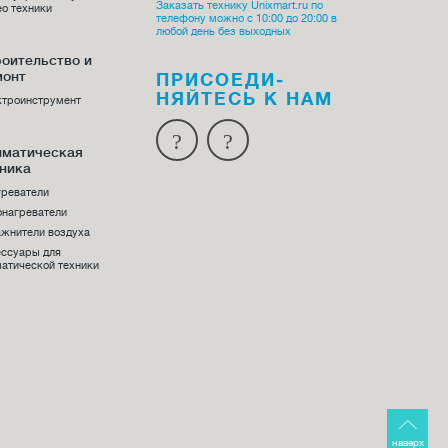
Заказать технику Unixmart.ru по
о техники
телефону можно с 10:00 до 20:00 в
любой день без выходных
оительство и
монт
ПРИСОЕДИ­
НЯЙТЕСЬ К НАМ
ктроинструмент
иматическая
ника
греватели
онагреватели
жнители воздуха
ессуары для
атической техники
наверх