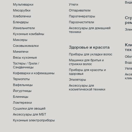
Виде
Мультиварки
Утюги
Мясорубки
Отпариватели
Хлебопечки
Парогенераторы
Стр
ре
Блендеры
Пароочистители
Измельчители
Аксессуары для домашней
Эле
техники
Кухонные комбайны
Миксеры
Кл
Соковыжималки
Здоровье и красота
тех
Минипечи
Приборы для укладки волос
Обо
Весы кухонные
Машинки для бритья и
Вод
Тостеры / Грили /
стрижки волос
Сэндвичницы
Увла
Приборы для красоты и
Кофеварки и кофемашины
здоровья
Акс
клим
Термопоты
Эпиляторы
Вафельницы
Аксессуары для
косметической техники
Йогуртницы
Блинницы
Ломтерезки
Сушилки для овощей
Аксессуары для МБТ
Кухонные электроприборы