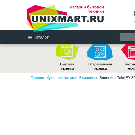
магазин бытовой
техники
Каталог
Бытовая
Встраиваемая
Кухон
техника
техника
техн
Главная
|
Кухонная техника
|
Блинницы
|
Блинница Tefal PY 3