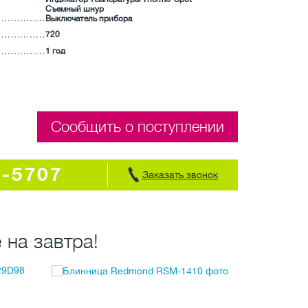
Съемный шнур
Выключатель прибора
720
1 год
Сообщить о поступлении
7-5707
Заказать звонок
 на завтра!