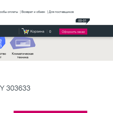
собы оплаты
Возврат и обмен
Для поставщиков
00-01
Корзина
0
Оформить заказ
ство
Климатическая
нт
техника
PY 303633