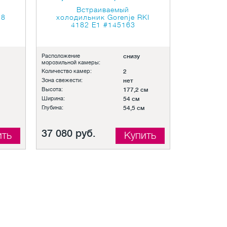
Встраиваемый
18
холодильник Gorenje RKI
4182 E1
#145163
Расположение
снизу
морозильной камеры:
Количество камер:
2
Зона свежести:
нет
Высота:
177,2 см
Ширина:
54 см
Глубина:
54,5 см
37 080 руб.
ить
Купить