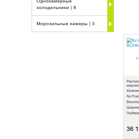
Однокамерные
холодильники
| 8
Морозильные камеры
| 3
х
Распол
морози
Количе
No Frost
Высота
Ширина
Глубина
36 1