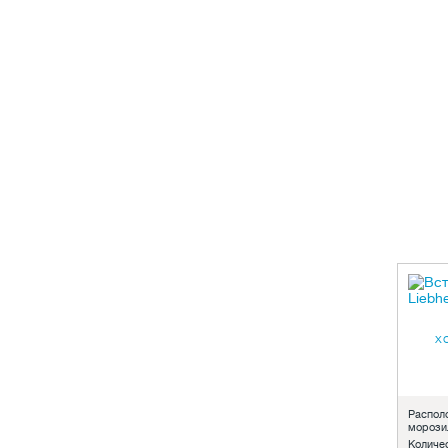
х
Распол
морози
Количе