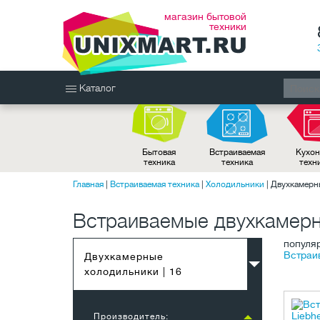
магазин бытовой
техники
Каталог
Бытовая
Встраиваемая
Кухон
техника
техника
техн
Главная
|
Встраиваемая техника
|
Холодильники
|
Двухкамерн
Встраиваемые двухкамерн
популя
Встраив
Двухкамерные
холодильники
| 16
Производитель: