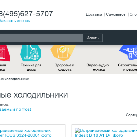
8(495)627-5707
Доставка
Самовывоз
Спо
Заказать звонок
Искать
ная
Техника для
Здоровье и
Видео-аудио
Строитель
ика
дома
красота
техника
и ремо
ые холодильники
ые холодильники
рное:
аемый no frost
Сорти