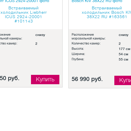
Встраиваемый
Встраиваемый
холодильник Liebherr
холодильник Bosch KI
ICUS 2924-20001
38X22 RU
#163561
#101143
ожение
снизу
Расположение
снизу
льной камеры:
морозильной камеры:
ство камер:
2
Количество камер:
2
Высота:
177 см
Ширина:
54 см
Глубина:
55 см
50 руб.
56 990 руб.
Купить
Куп