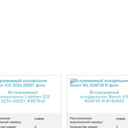
Встраиваемый
Встраиваемый
олодильник Liebherr ICS
холодильник Bosch KI
3234-20001
#387645
82AF30 R
#194620
ожение
снизу
Расположение
снизу
льной камеры:
морозильной камеры:
ство камер:
2
Количество камер:
1