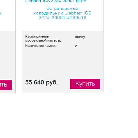
Встраиваемый
V
холодильник Liebherr ICS
3224-20001
#769516
Расположение
снизу
морозильной камеры:
Количество камер:
2
55 640 руб.
Купить
ить