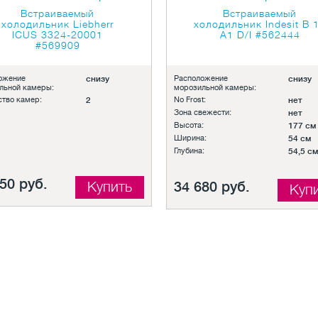
Встраиваемый
Встраиваемый
холодильник Liebherr
холодильник Indesit B 
ICUS 3324-20001
A1 D/I
#562444
#569909
ожение
снизу
Расположение
снизу
льной камеры:
морозильной камеры:
ство камер:
2
No Frost:
нет
Зона свежести:
нет
Высота:
177 см
Ширина:
54 см
Глубина:
54,5 см
50 руб.
Купить
34 680 руб.
Куп