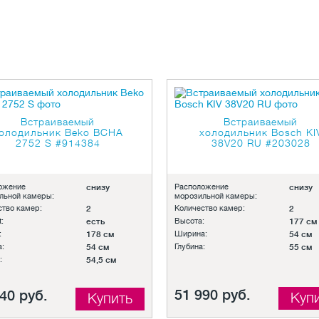
Встраиваемый
Встраиваемый
олодильник Beko BCHA
холодильник Bosch KI
2752 S
#914384
38V20 RU
#203028
ожение
снизу
Расположение
снизу
льной камеры:
морозильной камеры:
ство камер:
2
Количество камер:
2
:
есть
Высота:
177 см
:
178 см
Ширина:
54 см
:
54 см
Глубина:
55 см
:
54,5 см
51 990 руб.
40 руб.
Куп
Купить