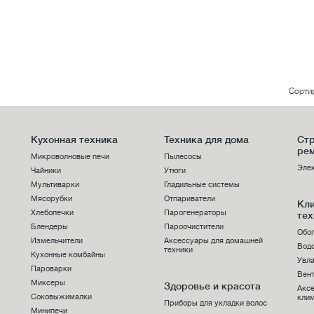
Сорти
Кухонная техника
Техника для дома
Стр
ре
Микроволновые печи
Пылесосы
Эле
Чайники
Утюги
Мультиварки
Гладильные системы
Мясорубки
Отпариватели
Кл
Хлебопечки
Парогенераторы
тех
Блендеры
Пароочистители
Обо
Измельчители
Аксессуары для домашней
Вод
техники
Кухонные комбайны
Увла
Пароварки
Вен
Миксеры
Здоровье и красота
Акс
Соковыжималки
клим
Приборы для укладки волос
Минипечи