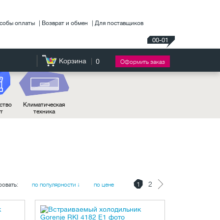
собы оплаты
Возврат и обмен
Для поставщиков
00-01
Корзина
0
Оформить заказ
ство
Климатическая
нт
техника
1
2
ровать:
по популярности ↓
по цене