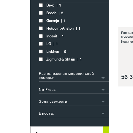
Beko
1
Bosch
5
Gorenje
1
Hotpoint-Ariston
1
Распол
Indesit
1
морози
Количе
LG
1
Liebherr
5
Zigmund & Shtain
1
Расположение морозильной
56 3
камеры:
снизу
15
No Frost:
нет
2
Зона свежести:
есть
2
нет
2
Высота:
есть
5
от 151 см до 180 см
9