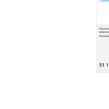
Распол
морози
Количе
51 1