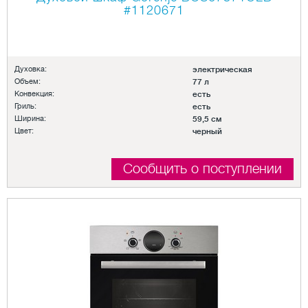
#1120671
Духовка:
электрическая
Объем:
77 л
Конвекция:
есть
Гриль:
есть
Ширина:
59,5 см
Цвет:
черный
Сообщить о поступлении