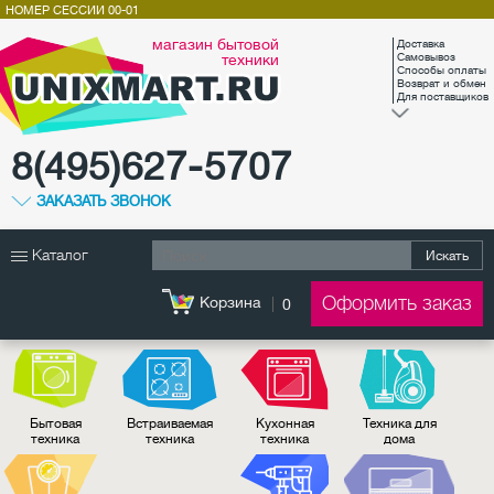
НОМЕР СЕССИИ
00-01
магазин бытовой
Доставка
техники
Самовывоз
Способы оплаты
Возврат и обмен
Для поставщиков
8(495)627-5707
ЗАКАЗАТЬ ЗВОНОК
Каталог
Искать
Оформить заказ
Корзина
0
Бытовая
Встраиваемая
Кухонная
Техника для
техника
техника
техника
дома