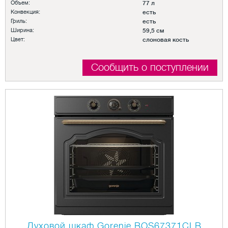
Объем:
77 л
Конвекция:
есть
Гриль:
есть
Ширина:
59,5 см
Цвет:
слоновая кость
Сообщить о поступлении
Духовой шкаф Gorenje BOS67371CLB