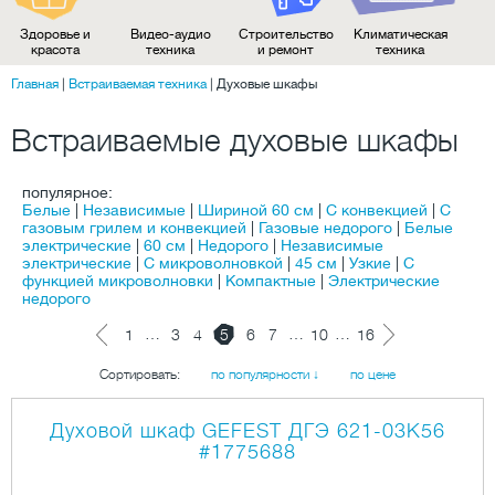
Здоровье и
Видео-аудио
Строительство
Климатическая
красота
техника
и ремонт
техника
Главная
|
Встраиваемая техника
|
Духовые шкафы
Встраиваемые духовые шкафы
популярное:
Белые
|
Независимые
|
Шириной 60 см
|
С конвекцией
|
С
газовым грилем и конвекцией
|
Газовые недорого
|
Белые
электрические
|
60 см
|
Недорого
|
Независимые
электрические
|
С микроволновкой
|
45 см
|
Узкие
|
С
функцией микроволновки
|
Компактные
|
Электрические
недорого
…
…
…
1
3
4
5
6
7
10
16
Сортировать:
по популярности ↓
по цене
Духовой шкаф GEFEST ДГЭ 621-03K56
#1775688