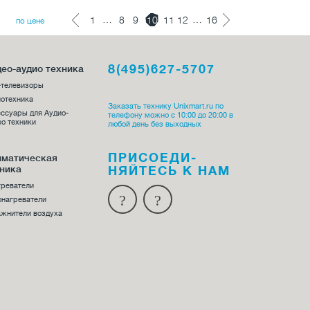
…
…
1
8
9
10
11
12
16
по цене
8(495)627-5707
ео-аудио техника
-телевизоры
отехника
Заказать технику Unixmart.ru по
ссуары для Аудио-
телефону можно с 10:00 до 20:00 в
о техники
любой день без выходных
ПРИСОЕДИ­
иматическая
ника
НЯЙТЕСЬ К НАМ
греватели
онагреватели
жнители воздуха