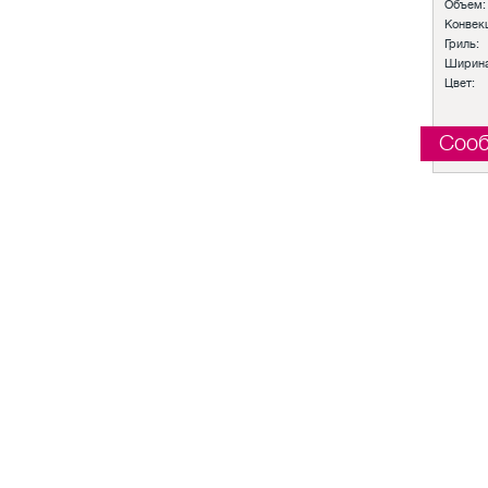
Объем:
Конвек
Гриль:
Ширина
Цвет:
Сооб