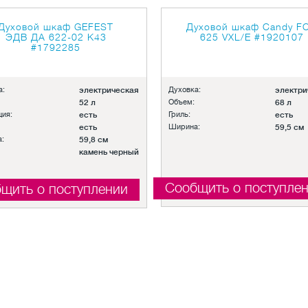
Духовой шкаф GEFEST
Духовой шкаф Candy F
ЭДВ ДА 622-02 К43
625 VXL/E
#1920107
#1792285
а:
электрическая
Духовка:
электри
52 л
Объем:
68 л
ция:
есть
Гриль:
есть
есть
Ширина:
59,5 см
:
59,8 см
камень черный
Сообщить о поступле
щить о поступлении