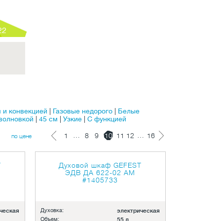
22
 и конвекцией
|
Газовые недорого
|
Белые
волновкой
|
45 см
|
Узкие
|
С функцией
…
…
1
8
9
10
11
12
16
по цене
T
Духовой шкаф GEFEST
ЭДВ ДА 622-02 АМ
#1405733
ческая
Духовка:
электрическая
Объем:
55 л