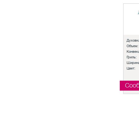
Духовк
Объем:
Конвек
Гриль:
Ширина
Цвет:
Сооб