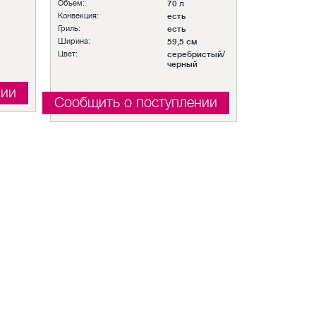
Объем:
70 л
Конвекция:
есть
Гриль:
есть
Ширина:
59,5 см
Цвет:
серебристый/
черный
нии
Сообщить о поступлении