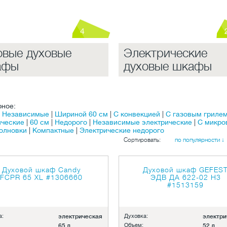
4
овые духовые
Электрические
афы
духовые шкафы
рное:
|
Независимые
|
Шириной 60 см
|
С конвекцией
|
С газовым грилем
ические
|
60 см
|
Недорого
|
Независимые электрические
|
С микро
олновки
|
Компактные
|
Электрические недорого
Сортировать:
по популярности ↓
Духовой шкаф Candy
Духовой шкаф GEFES
FCPR 65 XL
#1306660
ЭДВ ДА 622-02 Н3
#1513159
а:
электрическая
Духовка:
электри
65 л
Объем:
52 л