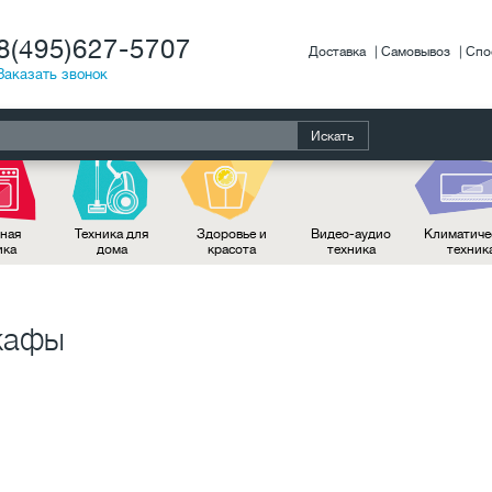
8(495)627-5707
Доставка
Самовывоз
Спо
Заказать звонок
Искать
ная
Техника для
Здоровье и
Видео-аудио
Климатиче
ика
дома
красота
техника
техник
кафы