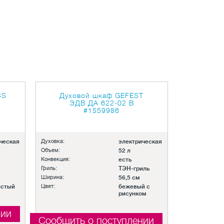
CS
Духовой шкаф GEFEST
ЭДВ ДА 622-02 В
#1559986
ческая
Духовка:
электрическая
Объем:
52 л
Конвекция:
есть
Гриль:
ТЭН-гриль
Ширина:
56,5 см
истый
Цвет:
бежевый с
рисунком
нии
Сообщить о поступлении