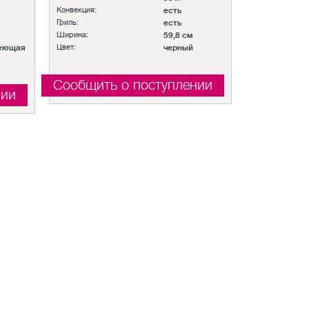
Конвекция:
есть
Гриль:
есть
Ширина:
59,8 см
еющая
Цвет:
черный
Сообщить о поступлении
нии