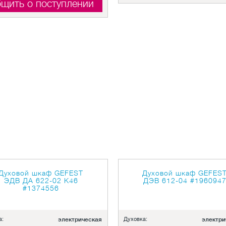
щить о поступлении
Духовой шкаф GEFEST
Духовой шкаф GEFES
ЭДВ ДА 622-02 К46
ДЭВ 612-04
#196094
#1374556
а:
электрическая
Духовка:
электри