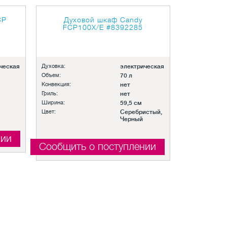
CP
Духовой шкаф Candy
FCP100X/E
#8392285
ческая
Духовка:
электрическая
Объем:
70 л
Конвекция:
нет
Гриль:
нет
Ширина:
59,5 см
Цвет:
Серебристый,
Черный
нии
Сообщить о поступлении