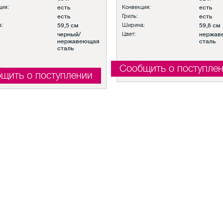
ция:
есть
Конвекция:
есть
есть
Гриль:
есть
:
59,5 см
Ширина:
59,8 см
черный/
Цвет:
нержав
нержавеющая
сталь
сталь
Сообщить о поступле
щить о поступлении