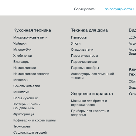
Сортировать:
по популярности ↓
Кухонная техника
Техника для дома
Вид
Микроволновые печи
Пылесосы
LED
Чайники
Утюги
Ауди
Мясорубки
Отпариватели
Аксе
Виде
Хлебопечки
Парогенераторы
Блендеры
Пароочистители
Измельчители
Паровые швабры
Кл
тех
Измельчители отходов
Аксессуары для домашней
техники
Миксеры
Обо
Соковыжималки
Вод
Минипечи
Здоровье и красота
Увла
Весы кухонные
Машинки для бритья и
Тостеры / Грили /
стрижки волос
Сэндвичницы
Приборы для красоты и
Фритюрницы
здоровья
Кофеварки и кофемашины
Термопоты
Сушилки для овощей