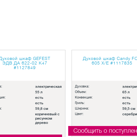
Духовой шкаф GEFEST
Духовой шкаф Candy F
ЭДВ ДА 622-02 К47
605 X/E
#1117835
#1127849
а:
электрическая
Духовка:
электри
55 л
Объем:
65 л
ция:
есть
Конвекция:
есть
есть
Гриль:
есть
:
59,8 см
Ширина:
59,5 см
коричневый с
Цвет:
серебр
рисунком
дерево
Сообщить о поступле