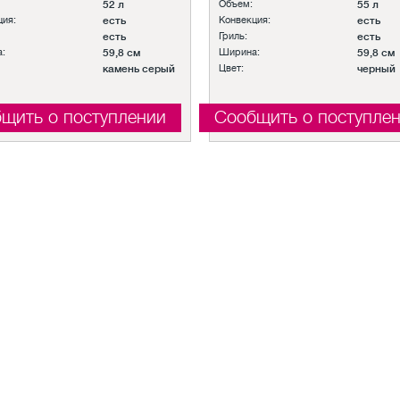
52 л
Объем:
55 л
ция:
есть
Конвекция:
есть
есть
Гриль:
есть
:
59,8 см
Ширина:
59,8 см
камень серый
Цвет:
черный
щить о поступлении
Сообщить о поступле