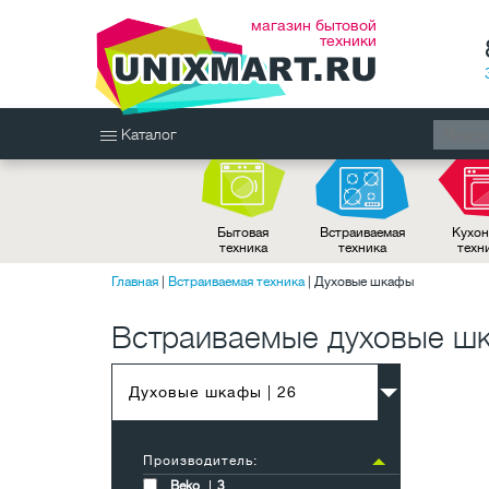
магазин бытовой
техники
Каталог
Бытовая
Встраиваемая
Кухон
техника
техника
техн
Главная
|
Встраиваемая техника
|
Духовые шкафы
Встраиваемые духовые ш
Духовые шкафы
| 26
Производитель:
Beko
3