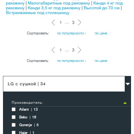
раковину
|
Малогабаритные под раковину
|
Канди 4 кг под
раковину
|
Канди 3,5 кг под раковину
|
Высотой до 70 см
|
Встраиваемые под столешницу
…
1
3
Сортировать:
по популярности ↓
по цене
…
1
3
Сортировать:
по популярности ↓
по цене
LG с сушкой
| 34
Производитель:
Atlant
13
Beko
16
Gorenje
5
Haier
1