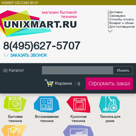
НОМЕР СЕССИИ
00-01
магазин бытовой
Доставка
техники
Самовывоз
Способы оплаты
Возврат и обмен
Для поставщиков
8(495)627-5707
ЗАКАЗАТЬ ЗВОНОК
Каталог
Искать
Оформить заказ
Корзина
0
Бытовая
Встраиваемая
Кухонная
Техника для
техника
техника
техника
дома