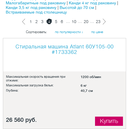
Малогабаритные под раковину
|
Канди 4 кг под раковину
|
Канди 3,5 кг под раковину
|
Высотой до 70 см
|
Встраиваемые под столешницу
…
…
…
1
2
3
4
5
6
10
20
23
Сортировать:
по популярности ↓
по цене
Стиральная машина Atlant 60У105-00
#1733362
Максимальная скорость вращения при
1200 об/мин
отжиме:
Максимальная загрузка белья:
6 кг
Глубина:
40,7 см
26 560 руб.
Купить