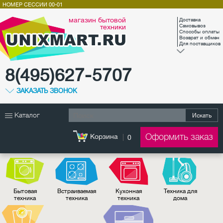
НОМЕР СЕССИИ
00-01
магазин бытовой
Доставка
техники
Самовывоз
Способы оплаты
Возврат и обмен
Для поставщиков
8(495)627-5707
ЗАКАЗАТЬ ЗВОНОК
Каталог
Искать
Оформить заказ
Корзина
0
Бытовая
Встраиваемая
Кухонная
Техника для
техника
техника
техника
дома