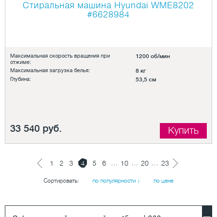
Стиральная машина Hyundai WME8202
#6628984
Максимальная скорость вращения при
1200 об/мин
отжиме:
Максимальная загрузка белья:
8 кг
Глубина:
53,5 см
33 540 руб.
Купить
…
…
…
1
2
3
4
5
6
10
20
23
Сортировать:
по популярности ↓
по цене