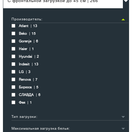
С фронтальной загрузкой до 45 см
| 266
Производитель:
Atlant
13
Beko
15
Gorenje
6
Haier
1
Hyundai
2
Indesit
13
LG
3
Renova
7
Бирюса
5
СЛАВДА
6
Фея
1
Тип загрузки:
вертикальная
13
Максимальная загрузка белья:
фронтальная
59