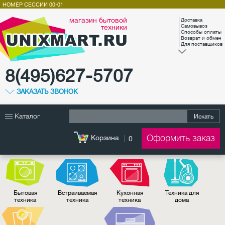
НОМЕР СЕССИИ
00-01
магазин бытовой
Доставка
техники
Самовывоз
Способы оплаты
Возврат и обмен
Для поставщиков
8(495)627-5707
ЗАКАЗАТЬ ЗВОНОК
Каталог
Искать
Оформить заказ
Корзина
0
Бытовая
Встраиваемая
Кухонная
Техника для
техника
техника
техника
дома