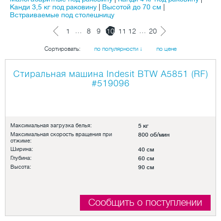
Канди 3,5 кг под раковину
|
Высотой до 70 см
|
Встраиваемые под столешницу
…
…
1
8
9
10
11
12
20
Сортировать:
по популярности ↓
по цене
Стиральная машина Indesit BTW A5851 (RF)
#519096
Максимальная загрузка белья:
5 кг
Максимальная скорость вращения при
800 об/мин
отжиме:
Ширина:
40 см
Глубина:
60 см
Высота:
90 см
Сообщить о поступлении