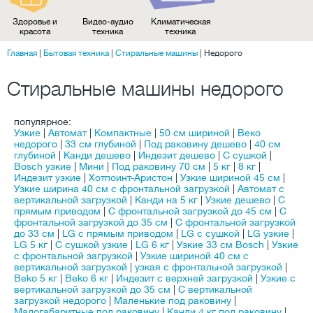
Здоровье и
Видео-аудио
Климатическая
красота
техника
техника
Главная
|
Бытовая техника
|
Стиральные машины
|
Недорого
Стиральные машины недорого
популярное:
Узкие
|
Автомат
|
Компактные
|
50 см шириной
|
Веко
недорого
|
33 см глубиной
|
Под раковину дешево
|
40 см
глубиной
|
Канди дешево
|
Индезит дешево
|
С сушкой
|
Bosch узкие
|
Мини
|
Под раковину 70 см
|
5 кг
|
8 кг
|
Индезит узкие
|
Хотпоинт-Аристон
|
Узкие шириной 45 см
|
Узкие ширина 40 см с фронтальной загрузкой
|
Автомат с
вертикальной загрузкой
|
Канди на 5 кг
|
Узкие дешево
|
C
прямым приводом
|
С фронтальной загрузкой до 45 см
|
С
фронтальной загрузкой до 35 см
|
С фронтальной загрузкой
до 33 см
|
LG с прямым приводом
|
LG с сушкой
|
LG узкие
|
LG 5 кг
|
С сушкой узкие
|
LG 6 кг
|
Узкие 33 см Bosch
|
Узкие
с фронтальной загрузкой
|
Узкие шириной 40 см с
вертикальной загрузкой
|
узкая с фронтальной загрузкой
|
Beko 5 кг
|
Beko 6 кг
|
Индезит с верхней загрузкой
|
Узкие с
вертикальной загрузкой до 35 см
|
С вертикальной
загрузкой недорого
|
Маленькие под раковину
|
Малогабаритные под раковину
|
Канди 4 кг под раковину
|